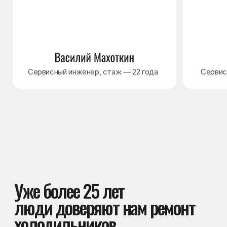
оригинальные запчасти
Устанавливаем оригинальные запчасти
или проверенные аналоги.
Это помогает избежать повторных
поломок и продлевает срок службы
техники
Выполнили более 5500
ремонтов холодильников
И это только за прошлый год. Многие
новые клиенты обращаются
к нам по рекомендациям друзей
и знакомых — это лучший показатель
доверия к нам
Документы и гарантия