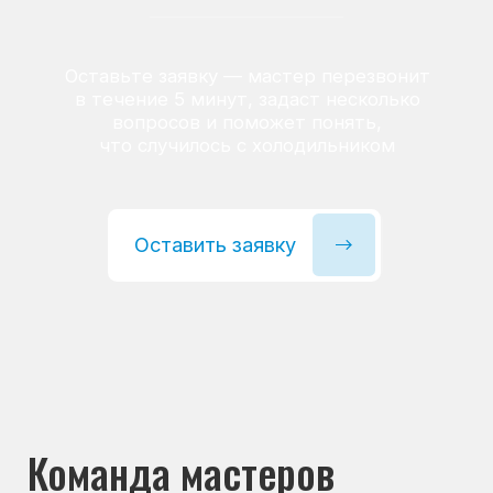
посредникам
Вы обращаетесь напрямую
в сервисный центр. Заявка
не передаётся сторонним мастерам —
к вам приезжает штатный специалист
компании. Это помогает избежать
наценок посредников и получить
гарантию от сервисного центра
90% неисправностей