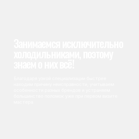
Благодаря узкой специализации быстрее
находим причину неисправности, учитываем
особенности разных брендов и устраняем
большинство поломок уже при первом визите
мастера
Самые частые неисправности
холодильников, с которыми
к нам обращаются
Если вы узнали свою проблему — обсудите