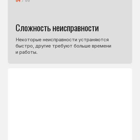
Вы
оставляете заявку
на сайте
или связываетесь с нами удобным способом.
Дежурный инженер задаст несколько
уточняющих вопросов, подскажет возможную
причину неисправности и сориентирует
по возможному ремонту и примерной
стоимости.
Выезд мастера и диагностика
Мастер выезжает к вам в день обращения
или в другой удобный для вас день. На месте
он проводит диагностику холодильника,
находит точную причину неисправности
и называет стоимость ремонта по прайсу
компании.
Ремонт холодильника
Если вас устраивает стоимость, мастер сразу
приступает к ремонту. Ремонт выполняется
на дому — без вывоза техники в сервис.