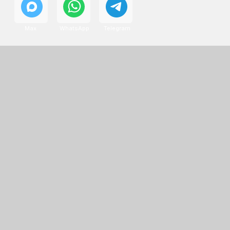
холодильника. Срок гарантии зависит от вида
комплектующих и может составлять
от 3 месяцев до 3 лет
Гарантия на выполненные
работы
Смотреть все отзывы
На выполненный ремонт холодильника
действует гарантия до 3 лет. Если в течение
гарантийного срока возникнет проблема,
связанная с ремонтом, мастер приедет
и проверит работу