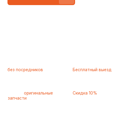
Работаем
без посредников
—
Бесплатный выезд
только штатные
и диагностика
мастера
при ремонте
Только
оригинальные
Скидка 10%
запчасти
и качественные
для пенсионеров и людей
аналоги
с инвалидностью
Занимаемся исключительно
холодильниками, поэтому
знаем о них всё!