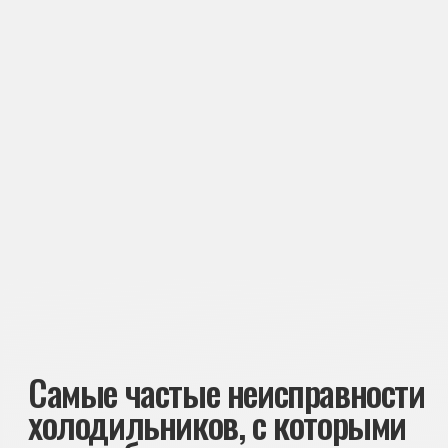
её с мастером. Он подскажет возможную
причину поломки и ориентировочную
стоимость ремонта
Вызвать мастера
Подробнее
→
Не работает холодильник
от 1300 ₽
Подробнее
→
Не морозит холодильник
от 1400 ₽