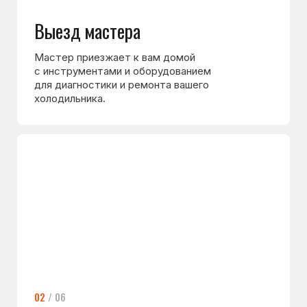
Профессионализм мастера
Это самое главное и ценное, что у нас есть!
Мы гордимся нашими мастерами. Каждый
из них это кладезь знаний и многолетнего
опыта, подтверждаемый ежегодной
аттестацией и ежедневными благодарностями
от клиентов.