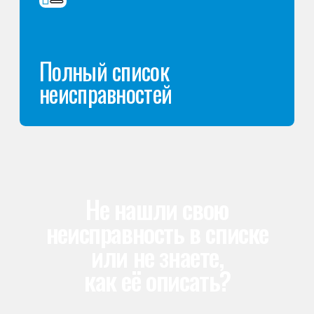
Специалисты работают по всей Москве
и Подмосковью, поэтому мастер приезжает на адрес
в течение 2-х часов. Все специалисты — штатные
сотрудники сервисного центра.
Уже более 25 лет
люди доверяют нам ремонт
холодильников
Вы знаете стоимость
ремонта до начала работ
Мастер проводит диагностику,
определяет причину поломки
и согласовывает стоимость.
Вы принимаете решение спокойно —
без неожиданных доплат
после ремонта
Сервисный инженер, стаж — 22 года
Сервисный инженер, с
Не передаём заявки