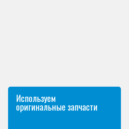
01
/ 06
Выезд мастера
Мастер приезжает к вам домой
с инструментами и оборудованием
для диагностики и ремонта вашего
холодильника.
02
/ 06
Диагностика холодильника