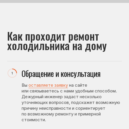
Прайс-лист
Стоимость ремонта зависит от неисправности
и необходимых запчастей. Точную стоимость мастер
называет после диагностики
Цены на
диагностику
Выезд мастера на адрес бесплатно
бесплатно
Диагностика неисправности
бесплатно
1000 ₽
Диагностика неисправности без
последующего ремонта
бесплатно
Покупка запчастей мастером
(при отсутствии на складе)
Замена крупных компонентов холодильника
Замена конденсатора
от 2100 ₽