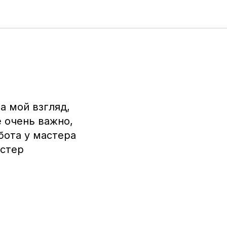
а мой взгляд,
е очень важно,
бота у мастера
астер