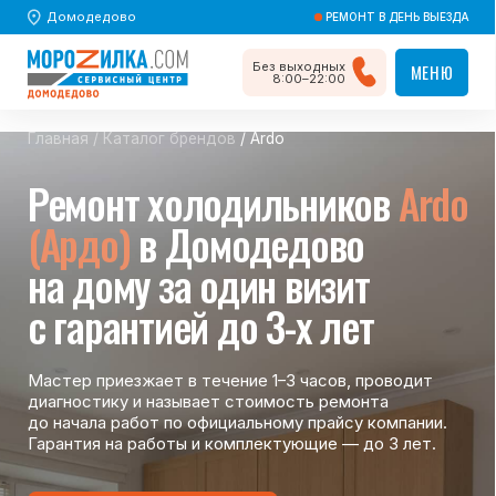
Домодедово
РЕМОНТ В ДЕНЬ ВЫЕЗДА
Без выходных
МЕНЮ
МЕНЮ
8:00–22:00
Главная
/
Каталог брендов
/ Ardo
Ремонт холодильников
Ardo
(Ардо)
в Домодедово
на дому за один визит
с гарантией до 3-х лет
Мастер приезжает в течение 1–3 часов, проводит
диагностику и называет стоимость ремонта
до начала работ по официальному прайсу компании.
Гарантия на работы и комплектующие — до 3 лет.
Вызвать мастера
Вызвать мастера