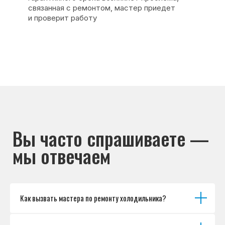
Основные дефекты
Каталог брендов
Цены
Для юр.лиц
Отзывы
О нас
Контакты
Варианты оплаты
© Сервисный центр «Морозилка.com».
Ремонт холодильников на дому в Москве
и Московской области
Наверх↑
Как вызвать мастера по ремонту холодильника?
Политика обработки персональных данных