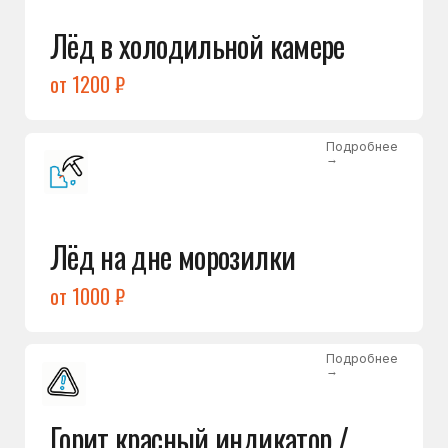
Подробнее
→
Холодильник щёлкает
и не запускается
от 1600 ₽
Открыть →
Полный список
неисправностей
Бесплатная консультация