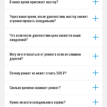
В какое время приезжает мастер?
Согласие на обработку персональных данных
Разработка сайта
Через какое время, после диагностики, мастер сможет
отремонтировать холодильник?
Что если после диагностики цена окажется выше
ожидаемой?
Могу ли я отказаться от ремонта если он слишком
дорогой?
Почему ремонт не может стоить 500 ₽?
Сколько времени занимает ремонт?
Нужно ли везти холодильник в сервис?