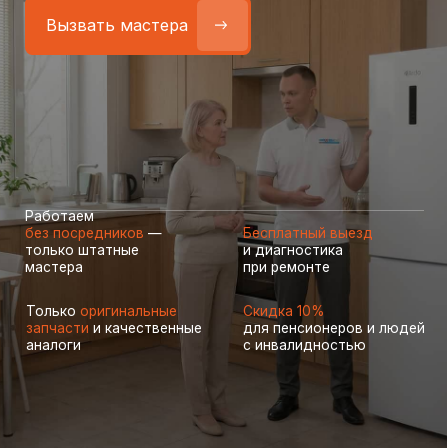
Работаем
без посредников
—
Бесплатный выезд
только штатные
и диагностика
мастера
при ремонте
Только
оригинальные
Скидка 10%
запчасти
и качественные
для пенсионеров и людей
аналоги
с инвалидностью
Самые частые неисправности
холодильников Ardo (Ардо),
с которыми к нам
обращаются