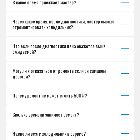
В какое время приезжает мастер?
Согласие на обработку персональных данных
Разработка сайта
Через какое время, после диагностики, мастер сможет
отремонтировать холодильник?
Что если после диагностики цена окажется выше
ожидаемой?
Могу ли я отказаться от ремонта если он слишком
дорогой?
Почему ремонт не может стоить 500 ₽?
Сколько времени занимает ремонт?
Нужно ли везти холодильник в сервис?