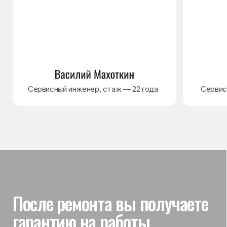
Гарантия на выполненные
работы
На выполненный ремонт холодильника
действует гарантия до 3 лет. Если в течение
гарантийного срока возникнет проблема,
связанная с ремонтом, мастер приедет
и проверит работу
Вы часто спрашиваете —