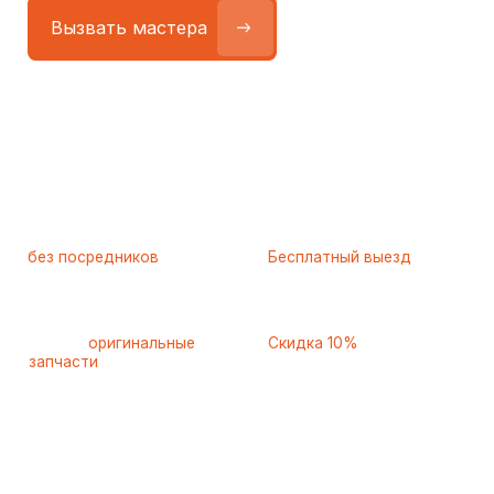
Работаем
без посредников
—
Бесплатный выезд
только штатные
и диагностика
мастера
при ремонте
Только
оригинальные
Скидка 10%
запчасти
и качественные
для пенсионеров и людей
аналоги
с инвалидностью
Самые частые неисправности
холодильников Bosch (Бош)
,
с которыми к нам обращаются