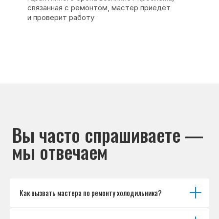
Основные дефекты
Каталог брендов
Цены
Для юр.лиц
Отзывы
О нас
Контакты
Варианты оплаты
© Сервисный центр «Морозилка.com».
Ремонт холодильников на дому в Москве
и Московской области
Наверх↑
Как вызвать мастера по ремонту холодильника?
Политика обработки персональных данных