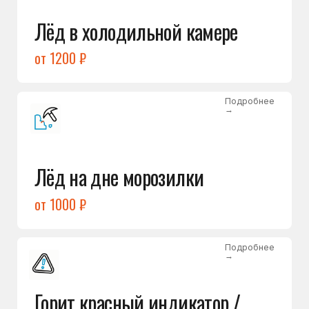
Подробнее
→
Холодильник щёлкает
и не запускается
от 1600 ₽
Открыть →
Полный список
неисправностей
Бесплатная консультация