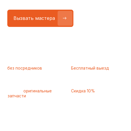
Работаем
без посредников
—
Бесплатный выезд
только штатные
и диагностика
мастера
при ремонте
Только
оригинальные
Скидка 10%
запчасти
и качественные
для пенсионеров и людей
аналоги
с инвалидностью
Самые частые неисправности
холодильников Gaggenau
(Гагенау), с которыми к нам
обращаются