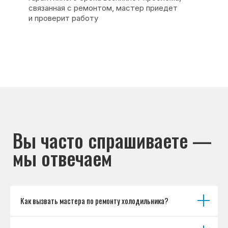
Основные дефекты
Каталог брендов
Цены
Для юр.лиц
Отзывы
О нас
Контакты
Варианты оплаты
© Сервисный центр «Морозилка.com».
Ремонт холодильников на дому в Москве
и Московской области
Наверх↑
Как вызвать мастера по ремонту холодильника?
Политика обработки персональных данных