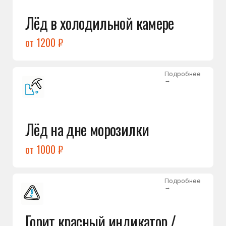
Подробнее
→
Холодильник щёлкает
и не запускается
от 1600 ₽
Открыть →
Полный список
неисправностей
Бесплатная консультация