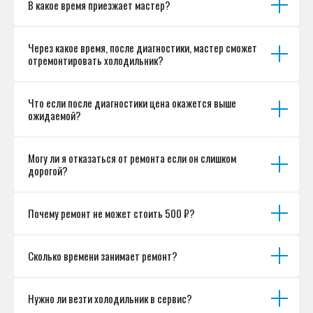
В какое время приезжает мастер?
Согласие на обработку персональных данных
Разработка сайта
Через какое время, после диагностики, мастер сможет
отремонтировать холодильник?
Что если после диагностики цена окажется выше
ожидаемой?
Могу ли я отказаться от ремонта если он слишком
дорогой?
Почему ремонт не может стоить 500 ₽?
Сколько времени занимает ремонт?
Нужно ли везти холодильник в сервис?