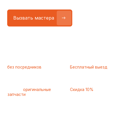
Работаем
без посредников
—
Бесплатный выезд
только штатные
и диагностика
мастера
при ремонте
Только
оригинальные
Скидка 10%
запчасти
и качественные
для пенсионеров и людей
аналоги
с инвалидностью
Самые частые неисправности
холодильников Korting
(Кёртинг), с которыми к нам
обращаются