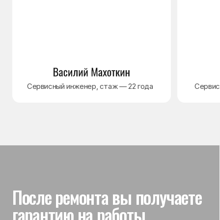
Гарантия на выполненные
работы
На выполненный ремонт холодильника
действует гарантия до 3 лет. Если в течение
гарантийного срока возникнет проблема,
связанная с ремонтом, мастер приедет
и проверит работу
Вы часто спрашиваете —