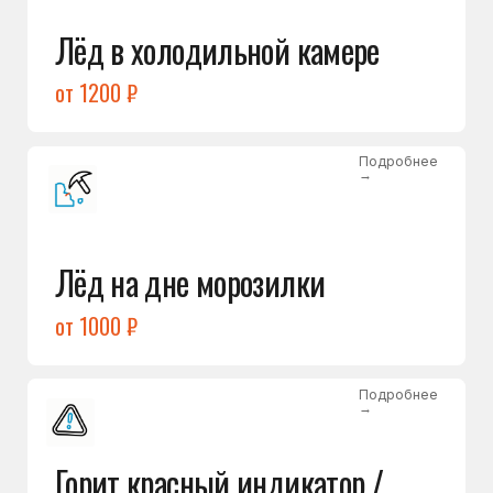
Подробнее
→
Холодильник щёлкает
и не запускается
от 1600 ₽
Открыть →
Полный список
неисправностей
Бесплатная консультация