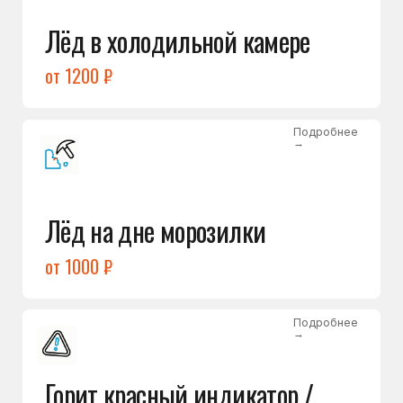
Подробнее
→
Холодильник щёлкает
и не запускается
от 1600 ₽
Открыть →
Полный список
неисправностей
Бесплатная консультация