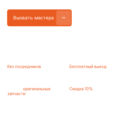
Работаем
без посредников
—
Бесплатный выезд
только штатные
и диагностика
мастера
при ремонте
Только
оригинальные
Скидка 10%
запчасти
и качественные
для пенсионеров и людей
аналоги
с инвалидностью
Самые частые неисправности
холодильников Maunfeld
(Маунфилд), с которыми
к нам обращаются