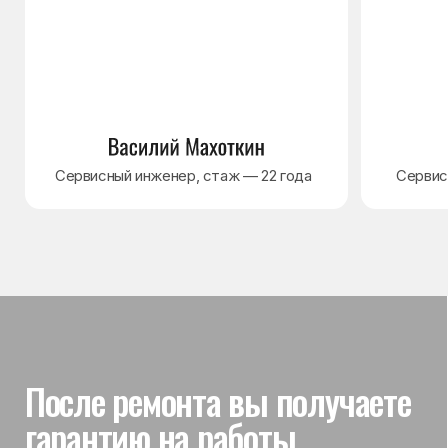
Гарантия на выполненные
работы
На выполненный ремонт холодильника
действует гарантия до 3 лет. Если в течение
гарантийного срока возникнет проблема,
связанная с ремонтом, мастер приедет
и проверит работу
Вы часто спрашиваете —