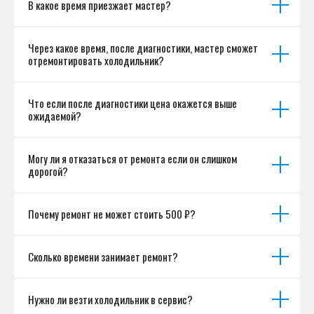
В какое время приезжает мастер?
Согласие на обработку персональных данных
Разработка сайта
Через какое время, после диагностики, мастер сможет
отремонтировать холодильник?
Что если после диагностики цена окажется выше
ожидаемой?
Могу ли я отказаться от ремонта если он слишком
дорогой?
Почему ремонт не может стоить 500 ₽?
Сколько времени занимает ремонт?
Нужно ли везти холодильник в сервис?