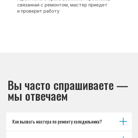
Основные дефекты
Каталог брендов
Цены
Для юр.лиц
Отзывы
О нас
Контакты
Варианты оплаты
© Сервисный центр «Морозилка.com».
Ремонт холодильников на дому в Москве
и Московской области
Наверх↑
Как вызвать мастера по ремонту холодильника?
Политика обработки персональных данных