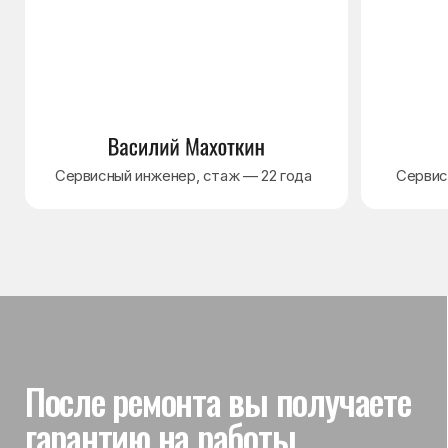
Гарантия на выполненные
работы
На выполненный ремонт холодильника
действует гарантия до 3 лет. Если в течение
гарантийного срока возникнет проблема,
связанная с ремонтом, мастер приедет
и проверит работу
Вы часто спрашиваете —