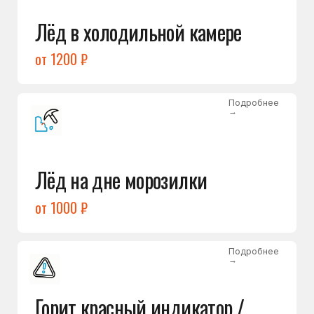
Подробнее
→
Холодильник щёлкает
и не запускается
от 1600 ₽
Открыть →
Полный список
неисправностей
Бесплатная консультация