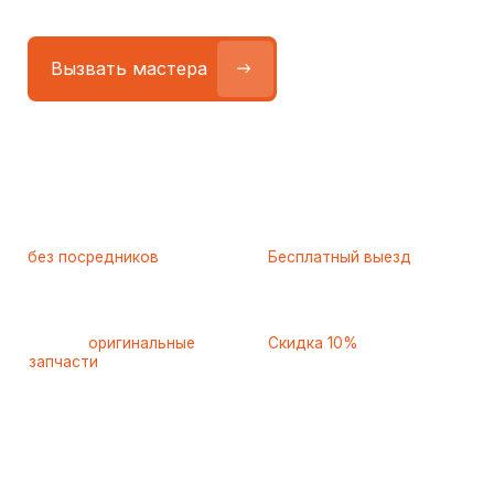
Работаем
без посредников
—
Бесплатный выезд
только штатные
и диагностика
мастера
при ремонте
Только
оригинальные
Скидка 10%
запчасти
и качественные
для пенсионеров и людей
аналоги
с инвалидностью
Самые частые неисправности
холодильников Maytag
(Майтаг), с которыми к нам
обращаются