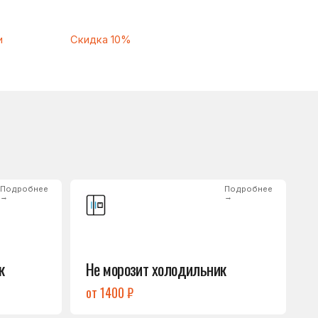
Подробнее
→
Не морозит холодильник
от 1400 ₽
Подробнее
→
Нет холода / мало холода
в обеих камерах