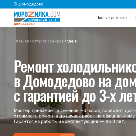
Домодедово
Частые дефекты
Частые дефекты
Каталог 
Каталог 
Главная
/
Каталог брендов
/ Miele
Ремонт холодильников
в Домодедово на дому з
с гарантией до 3-х лет
Мастер приезжает в течение 1–3 часов, проводит диагностику
стоимость ремонта до начала работ по официальному прайсу 
Гарантия на работы и комплектующие — до 3 лет.
Вызвать мастера
Вызвать мастера