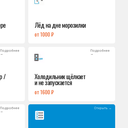
Холодильник щёлкает
и не запускается
от 1600 ₽
Открыть →
Полный список
неисправностей
обом или оставьте
опросы