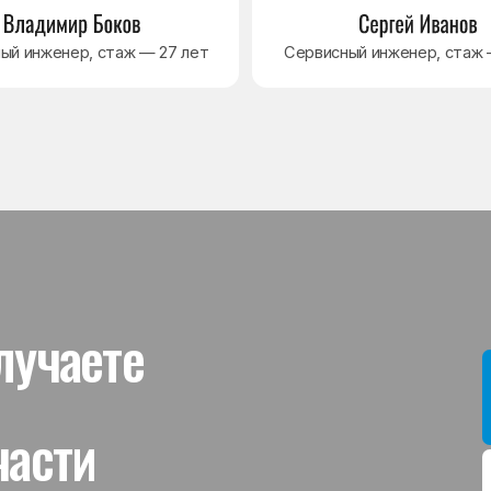
ти
Мы даём гар
устанавлив
холодильник
комплектую
от 3 месяце
Гаранти
На выполне
действует г
гарантийног
связанная 
и проверит