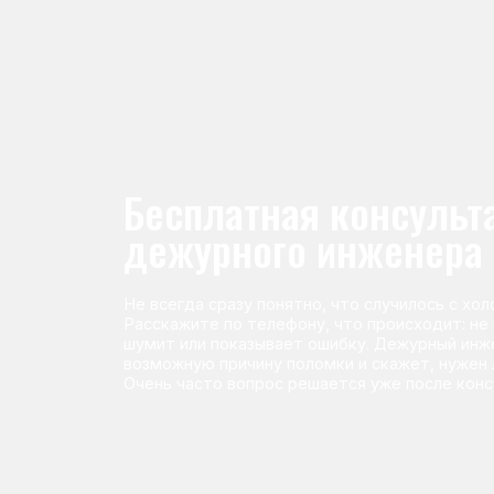
Не всегда сразу понятно, что случилось с холодильник
Расскажите по телефону, что происходит: не морози
шумит или показывает ошибку. Дежурный инженер п
возможную причину поломки и скажет, нужен ли выез
Очень часто вопрос решается уже после консультаци
Команда мастеров сервисног
Морозилка.com
Специалисты работают по всей Москве и Подмосковью, поэт
в течение 2-х часов. Все специалисты — штатные сотрудники 