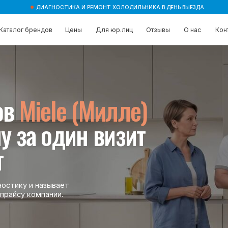
ДИАГНОСТИКА И РЕМОНТ ХОЛОДИЛЬНИКА В ДЕНЬ ВЫЕЗДА
брендов
брендов
Цены
Цены
Для юр.лиц
Для юр.лиц
Отзывы
Отзывы
О нас
О нас
Контакты
Контакты
Miele (Милле)
а один визит
 и называет
компании.