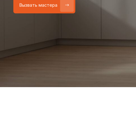
Работаем
без посредников
—
Бесплатный выезд
только штатные мастера
и диагностика при