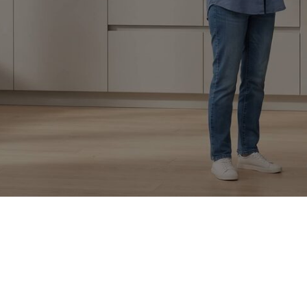
Только
оригинальные запчасти
С
 ремонте
и качественные аналоги
и