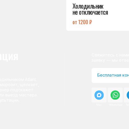
ом Atlant.
т, щёлкает,
одскажет
д мастера.
и.
Max
WhatsApp
Telegram
о центра
ому мастер приезжает на адрес
сервисного центра.