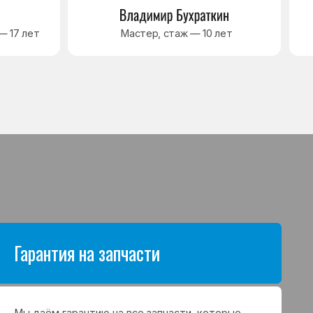
антию на все запчасти, которые
аются в процессе ремонта
а. Срок гарантии зависит от вида
щих и может составлять
в до 3 лет
я на выполненные работы
нный ремонт холодильника
арантия до 3 лет. Если в течение
о срока возникнет проблема,
с ремонтом, мастер приедет
 работу