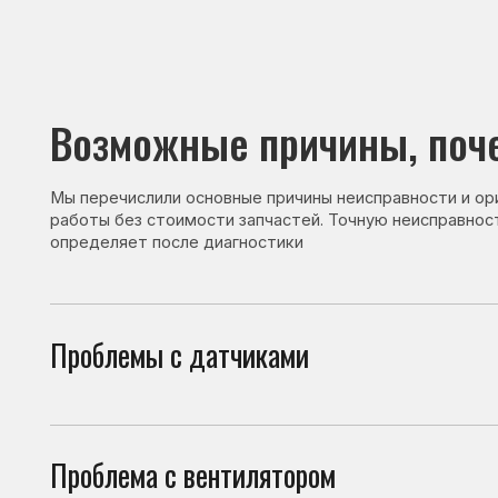
Возможные причины, почему 
Мы перечислили основные причины неисправности и ориентир
работы без стоимости запчастей. Точную неисправность и с
определяет после диагностики
Проблемы с датчиками
Неко
ошиб
Проблема с вентилятором
При 
може
Проблема с одним из блоков
Сбой
появ