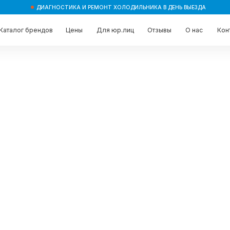
ДИАГНОСТИКА И РЕМОНТ ХОЛОДИЛЬНИКА В ДЕНЬ ВЫЕЗДА
брендов
брендов
Цены
Цены
Для юр.лиц
Для юр.лиц
Отзывы
Отзывы
О нас
О нас
Контакты
Контакты
ошибка