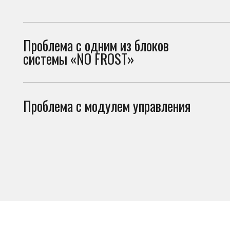
системы «NO FROST»
Проблема с модулем управления
Неис
в ра
Что можно проверить
самостоятельно
Перед вызовом мастера стоит проверить несколько вещей. И
холодильник не включается по причинам, не связанным с поло