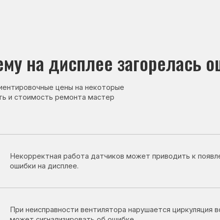
на дисплее загорелась ошибка
овочные цены на некоторые
тоимость ремонта мастер
рректная работа датчиков может приводить к появлению
ки на дисплее.
неисправности вентилятора нарушается циркуляция воздуха, и сист
т сигнализировать об ошибке.
 в системе оттайки или циркуляции воздуха может вызывать
ление ошибки.