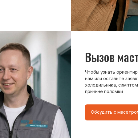
Чтобы узнать ориентировочную стоим
нам или оставьте заявку на сайте. Д
холодильника, симптомы неисправнос
причине поломки
Обсудить с масетром
8 495 409-45-21
Без выходных с 8.00 — 22.00