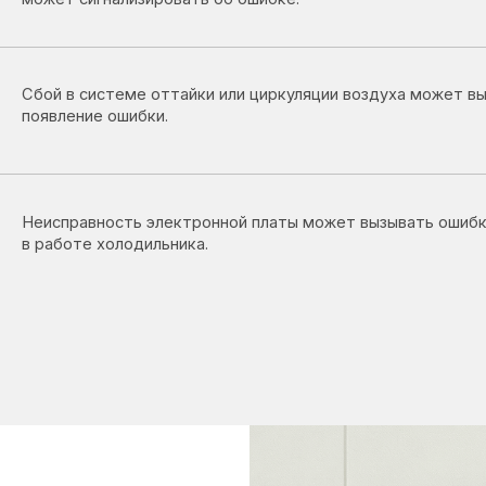
правность электронной платы может вызывать ошибки и сбои
боте холодильника.
ногда
мкой: