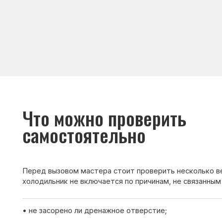
Что можно проверить
самостоятельно
Перед вызовом мастера стоит проверить несколько вещей. И
холодильник не включается по причинам, не связанным с поло
• не засорено ли дренажное отверстие;
• плотно ли закрывается дверь холодильника;
• не повреждён ли уплотнитель;
• не ставятся ли горячие продукты в холодильник.