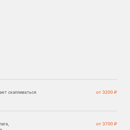
ься
от 3200 ₽
от 3700 ₽