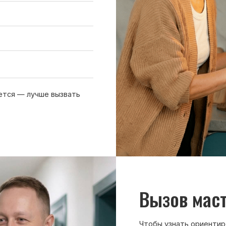
 лучше вызвать
Вызов мастера
Чтобы узнать ориентировочную стоим
нам или оставьте заявку на сайте. Д
холодильника, симптомы неисправнос
причине поломки
Обсудить с масетром