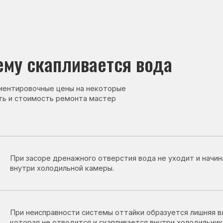
скапливается вода
овочные цены на некоторые
тоимость ремонта мастер
засоре дренажного отверстия вода не уходит и начинает скапливат
ри холодильной камеры.
неисправности системы оттайки образуется лишняя влага,
рая не отводится и скапливается внутри холодильника.