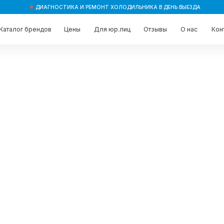
ДИАГНОСТИКА И РЕМОНТ ХОЛОДИЛЬНИКА В ДЕНЬ ВЫЕЗДА
брендов
брендов
Цены
Цены
Для юр.лиц
Для юр.лиц
Отзывы
Отзывы
О нас
О нас
Контакты
Контакты
ри