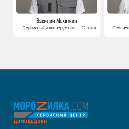
8 495 409-45-21
Без выходных с 8.00 — 22.00
Max
WhatsApp
Telegram
© Сервисный центр «Морозилка.com». Ремонт
холодильников на дому в Москве и Московской области