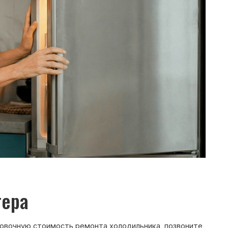
ость ремонта холодильника, позвоните
ежурный инженер уточнит марку
ти и сориентирует по возможной