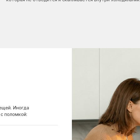
ногда
мкой: