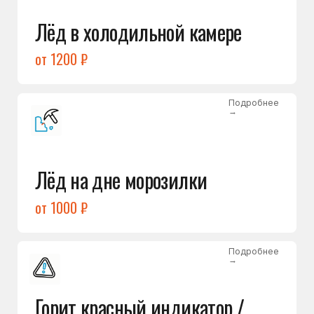
Подробнее
→
Холодильник щёлкает
и не запускается
от 1600 ₽
Открыть →
Полный список
неисправностей
Бесплатная консультация