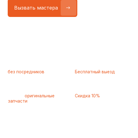
Работаем
без посредников
—
Бесплатный выезд
только штатные
и диагностика
мастера
при ремонте
Только
оригинальные
Скидка 10%
запчасти
и качественные
для пенсионеров и людей
аналоги
с инвалидностью
Самые частые неисправности
холодильников Stinol
(Стинол), с которыми к нам
обращаются