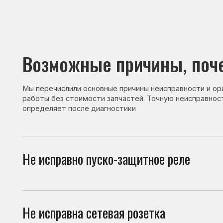
Возможные причины, почему 
Мы перечислили основные причины неисправности и ориентир
работы без стоимости запчастей. Точную неисправность и с
определяет после диагностики
Не исправно пуско-защитное реле
Пуск
возм
Не исправна сетевая розетка
Повр
или 
Не исправен ТЭН
При 
и ср