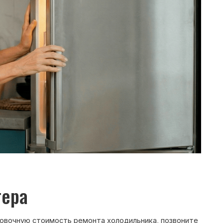
ость ремонта холодильника, позвоните
ежурный инженер уточнит марку
ти и сориентирует по возможной