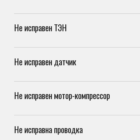
Не исправен датчик
Неко
сист
Не исправен мотор-компрессор
При 
выби
Не исправна проводка
Повр
элек