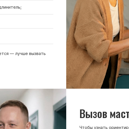
Вызов мастера
Чтобы узнать ориентировочную стоим
нам или оставьте заявку на сайте. Д
холодильника, симптомы неисправнос
причине поломки
Обсудить с масетром