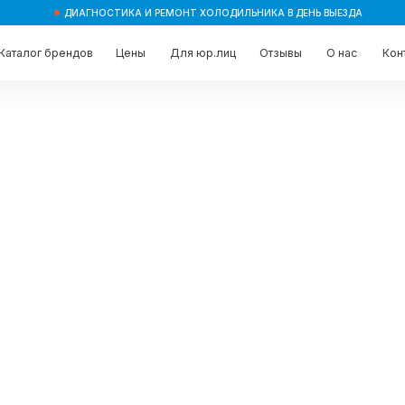
ДИАГНОСТИКА И РЕМОНТ ХОЛОДИЛЬНИКА В ДЕНЬ ВЫЕЗДА
брендов
брендов
Цены
Цены
Для юр.лиц
Для юр.лиц
Отзывы
Отзывы
О нас
О нас
Контакты
Контакты