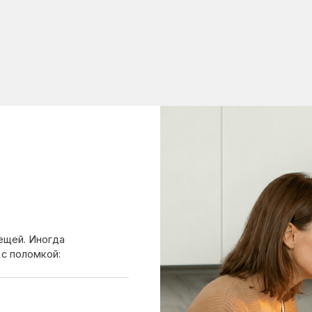
ногда
мкой:
ль;
 лучше вызвать