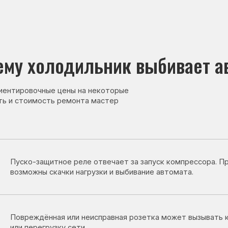
холодильник выбивает автомат
овочные цены на некоторые
тоимость ремонта мастер
о-защитное реле отвечает за запуск компрессора. При его неиспра
ожны скачки нагрузки и выбивание автомата.
еждённая или неисправная розетка может вызывать короткое замы
перегрузку сети.
неисправности нагревательного элемента возможны утечки тока
абатывание автомата.