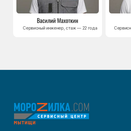
8 495 409-45-21
Без выходных с 8.00 — 22.00
Max
WhatsApp
Telegram
© Сервисный центр «Морозилка.com». Ремонт
холодильников на дому в Москве и Московской области