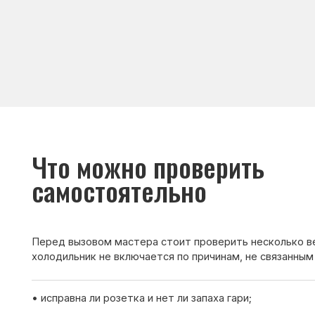
Что можно проверить
самостоятельно
Перед вызовом мастера стоит проверить несколько вещей. И
холодильник не включается по причинам, не связанным с поло
• исправна ли розетка и нет ли запаха гари;
• не подключён ли холодильник через повреждённый удлините
• не сработал ли автомат из-за перегрузки сети;
• нет ли видимых повреждений кабеля.
Если после проверки холодильник всё равно не включается —
мастера для диагностики.