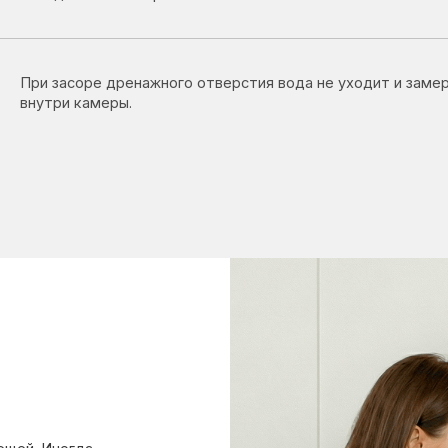
ногда
мкой: