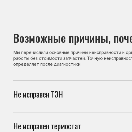
Возможные причины, почему 
Мы перечислили основные причины неисправности и ориентир
работы без стоимости запчастей. Точную неисправность и с
определяет после диагностики
Не исправен ТЭН
При 
в хо
Не исправен термостат
Терм
сбои
Не исправен датчик
Датч
непр