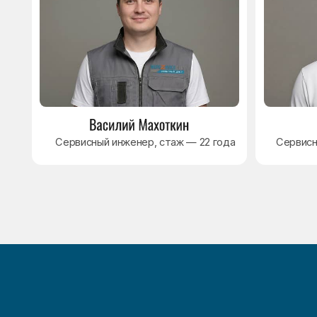
8 495 409-45-21
Без выходных с 8.00 — 22.00
Max
WhatsApp
Telegram
© Сервисный центр «Морозилка.com». Ремонт
холодильников на дому в Москве и Московской области