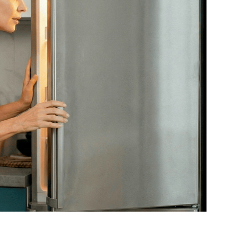
ость ремонта холодильника, позвоните
ежурный инженер уточнит марку
ти и сориентирует по возможной