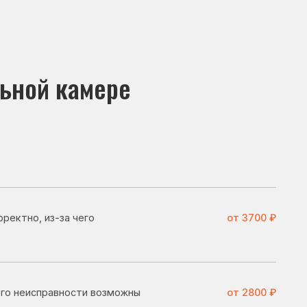
амере
чего
от 3700 ₽
ости возможны
от 2800 ₽
льник может
от 3100 ₽