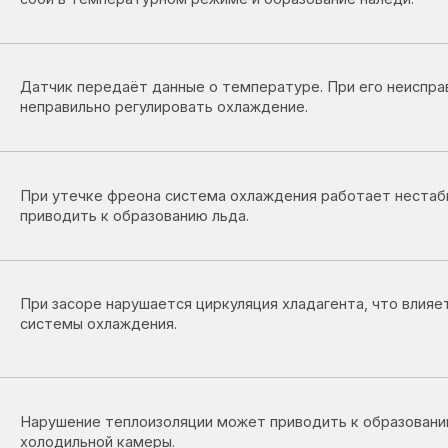
утечке фреона система охлаждения работает нестабильно, что мо
одить к образованию льда.
засоре нарушается циркуляция хладагента, что влияет на работу
емы охлаждения.
шение теплоизоляции может приводить к образованию наледи внут
дильной камеры.
засоре дренажного отверстия вода не уходит и замерзает
ри камеры.