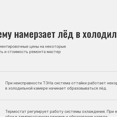
намерзает лёд в холодильной к
овочные цены на некоторые
тоимость ремонта мастер
неисправности ТЭНа система оттайки работает некорректно, из-за 
лодильной камере начинает образовываться лёд.
остат регулирует работу системы охлаждения. При его неисправн
 в температурном режиме и образование наледи.
ик передаёт данные о температуре. При его неисправности холоди
авильно регулировать охлаждение.