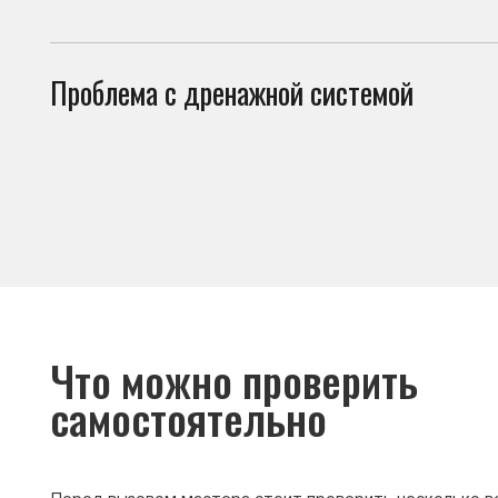
Что можно проверить
самостоятельно
Перед вызовом мастера стоит проверить несколько вещей. И
холодильник не включается по причинам, не связанным с поло
• плотно ли закрывается дверь холодильника;
• не повреждён ли уплотнитель;
• не засорено ли дренажное отверстие;