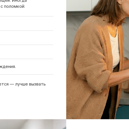
.
 лучше вызвать
Вызов мастера
Чтобы узнать ориентировочную стоим
нам или оставьте заявку на сайте. Д
холодильника, симптомы неисправнос
причине поломки
Обсудить с масетром