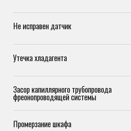
Утечка хладагента
При 
прив
Засор капиллярного трубопровода
При 
фреонопроводящей системы
сист
Промерзание шкафа
Нару
холо
Проблема с дренажной системой
При 
внут