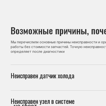
Возможные причины, почему 
Мы перечислили основные причины неисправности и ориентир
работы без стоимости запчастей. Точную неисправность и с
определяет после диагностики
Неисправен датчик холода
Датч
неис
Неисправен узел в системе
При 
«NO FROST»
холо
Неисправен термостат
Терм