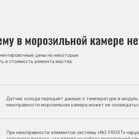
в морозильной камере нет холо
овочные цены на некоторые
тоимость ремонта мастер
ик холода передаёт данные о температуре в модуль управления. Пр
правности морозильная камера может не охлаждаться или работать
неисправности элементов системы «NO FROST» нарушается циркуля
дного воздуха, что влияет на работу морозильной камеры.
остат регулирует работу компрессора. При его неисправности мор