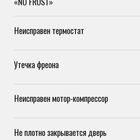
каме
Утечка фреона
При 
моро
Неисправен мотор-компрессор
Если
каме
Не плотно закрывается дверь
Если
возд