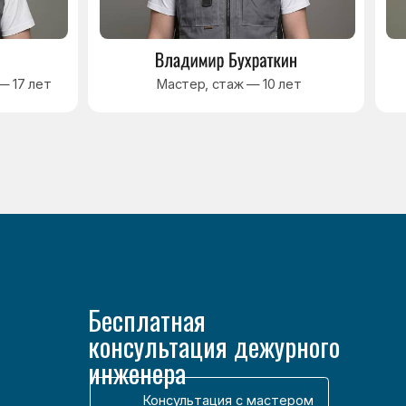
консультация дежурного
инженера
Консультация с мастером
Консультация с мастером
Наверх↑
Разработка сайта