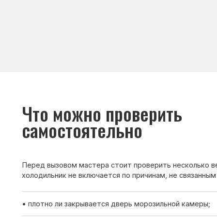
Что можно проверить
самостоятельно
Перед вызовом мастера стоит проверить несколько вещей. И
холодильник не включается по причинам, не связанным с поло
• плотно ли закрывается дверь морозильной камеры;
• не повреждён ли уплотнитель;
• не перегружена ли морозильная камера продуктами;
• не перекрыты ли вентиляционные отверстия.
Если после проверки холодильник всё равно не включается —
мастера для диагностики.