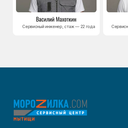
8 495 409-45-21
Без выходных с 8.00 — 22.00
Max
WhatsApp
Telegram
© Сервисный центр «Морозилка.com». Ремонт
холодильников на дому в Москве и Московской области