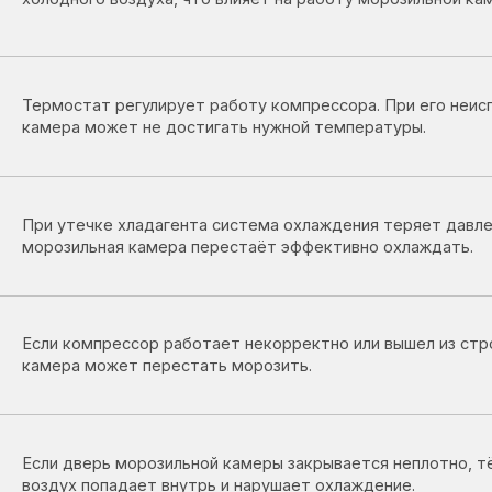
ра может не достигать нужной температуры.
утечке хладагента система охлаждения теряет давление, из-за чего
зильная камера перестаёт эффективно охлаждать.
 компрессор работает некорректно или вышел из строя, морозильна
ра может перестать морозить.
 дверь морозильной камеры закрывается неплотно, тёплый
ух попадает внутрь и нарушает охлаждение.