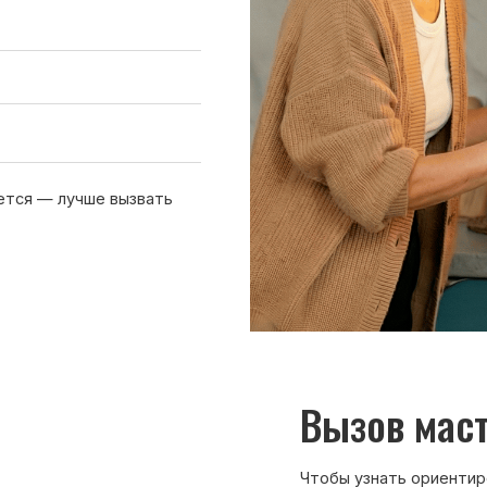
Вызов мастера
Чтобы узнать ориентировочную стоим
нам или оставьте заявку на сайте. Д
холодильника, симптомы неисправнос
причине поломки
Обсудить с масетром