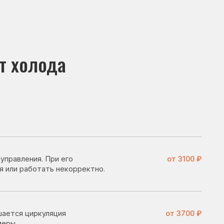
да
и его
от 3100 ₽
 некорректно.
ция
от 3700 ₽
озильная
от 2800 ₽