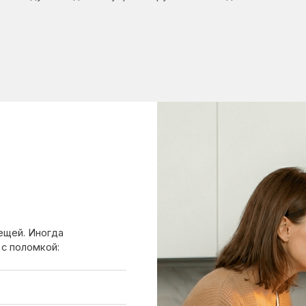
ногда
мкой:
 лучше вызвать