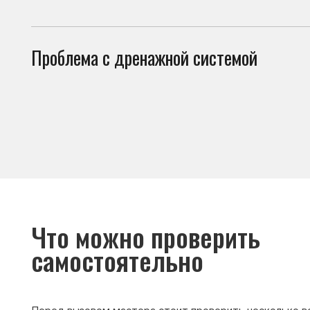
Что можно проверить
самостоятельно
Перед вызовом мастера стоит проверить несколько вещей. И
холодильник не включается по причинам, не связанным с поло
• плотно ли закрывается дверь холодильника;
• не повреждён ли уплотнитель;
• не засорено ли дренажное отверстие;