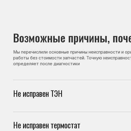
Возможные причины, почему 
Мы перечислили основные причины неисправности и ориентир
работы без стоимости запчастей. Точную неисправность и с
определяет после диагностики
Не исправен ТЭН
При 
в хо
Не исправен термостат
Терм
сбои
Не исправен датчик
Датч
непр