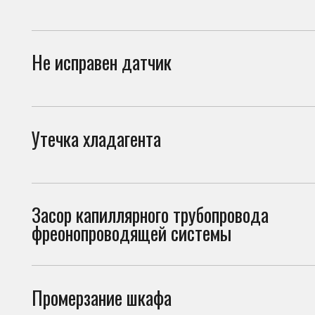
Утечка хладагента
При 
прив
Засор капиллярного трубопровода
При 
фреонопроводящей системы
сист
Промерзание шкафа
Нару
холо
Проблема с дренажной системой
При 
внут