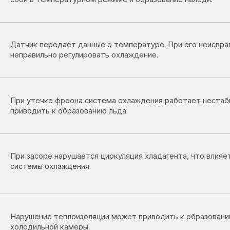
утечке фреона система охлаждения работает нестабильно, что мо
одить к образованию льда.
засоре нарушается циркуляция хладагента, что влияет на работу
емы охлаждения.
шение теплоизоляции может приводить к образованию наледи внут
дильной камеры.
засоре дренажного отверстия вода не уходит и замерзает
ри камеры.