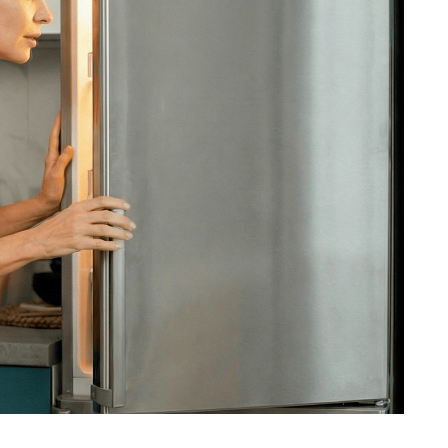
ость ремонта холодильника, позвоните
ежурный инженер уточнит марку
ти и сориентирует по возможной