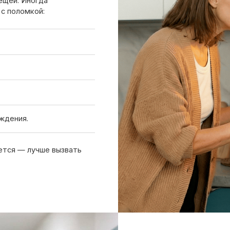
.
 лучше вызвать
Вызов мастера
Чтобы узнать ориентировочную стоим
нам или оставьте заявку на сайте. Д
холодильника, симптомы неисправнос
причине поломки
Обсудить с масетром