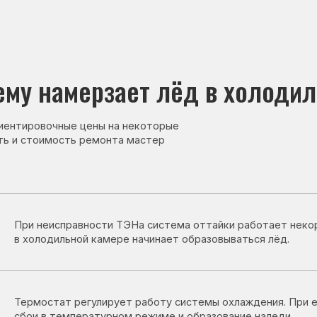
намерзает лёд в холодильной к
овочные цены на некоторые
тоимость ремонта мастер
неисправности ТЭНа система оттайки работает некорректно, из-за 
лодильной камере начинает образовываться лёд.
остат регулирует работу системы охлаждения. При его неисправн
 в температурном режиме и образование наледи.
ик передаёт данные о температуре. При его неисправности холоди
авильно регулировать охлаждение.