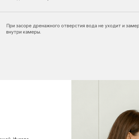
ногда
мкой: