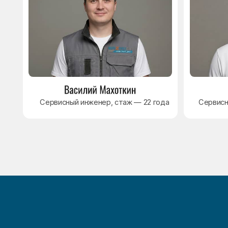
8 495 409-45-21
Без выходных с 8.00 — 22.00
Max
WhatsApp
Telegram
© Сервисный центр «Морозилка.com». Ремонт
холодильников на дому в Москве и Московской области