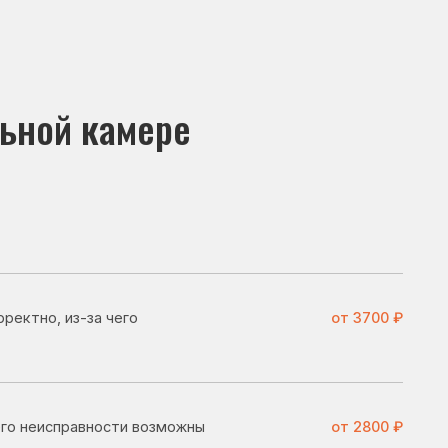
амере
чего
от 3700 ₽
ости возможны
от 2800 ₽
льник может
от 3100 ₽