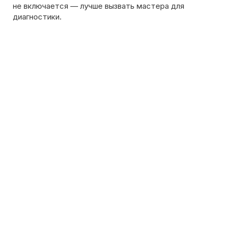
Вызов мастера
Чтобы узнать ориентировочную стоимость ремонта
холодильника, позвоните нам или оставьте заявку
на сайте. Дежурный инженер уточнит марку
холодильника, симптомы неисправности
и сориентирует по возможной причине поломки
Обсудить с масетром
8 495 409-45-21
Без выходных с 8.00 — 22.00
Max
WhatsApp
Telegram