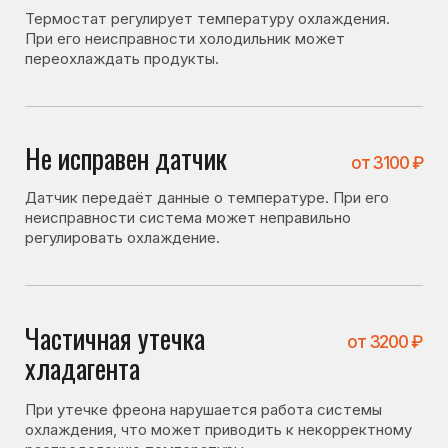
регулировать охлаждение.
Частичная утечка
от 3200 ₽
хладагента
При утечке фреона нарушается работа системы
охлаждения, что может приводить к некорректному
распределению температуры.
Засор капиллярного
от 4100 ₽
трубопровода
фреонопроводящей системы
Засор влияет на циркуляцию хладагента и может
вызывать нестабильную работу холодильника.