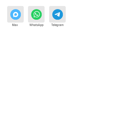
Специалисты работают по всей Москве
и Подмосковью, поэтому мастер приезжает на адрес
в течение 2-х часов. Все специалисты — штатные
сотрудники сервисного центра.
8 495 409-45-21
Без выходных с 8.00 — 22.00
Сервисный инженер, стаж — 22 года
Сервисный инженер, с
Max
WhatsApp
Telegram