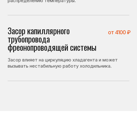
Что можно проверить
самостоятельно
Перед вызовом мастера стоит проверить несколько
вещей. Иногда холодильник не включается
по причинам, не связанным с поломкой:
• не установлена ли слишком низкая температура
охлаждения;
• не находятся ли продукты слишком близко к задней
стенке;
• не перекрыты ли вентиляционные отверстия;
• не перегружен ли холодильник.