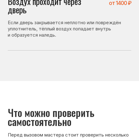
Что можно проверить
самостоятельно
Перед вызовом мастера стоит проверить несколько
вещей. Иногда холодильник не включается
по причинам, не связанным с поломкой:
• плотно ли закрывается дверь морозилки;
• не повреждён ли уплотнитель;
• не засорено ли дренажное отверстие;
• не оставляли ли дверь открытой на длительное
время.
Если после проверки холодильник всё равно
не включается — лучше вызвать мастера для
диагностики.