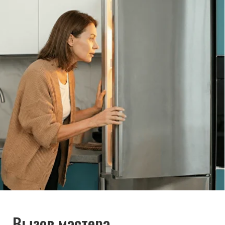
холодильника, симптомы неисправности
и сориентирует по возможной причине поломки
Обсудить с масетром
8 495 409-45-21
Без выходных с 8.00 — 22.00
Max
WhatsApp
Telegram