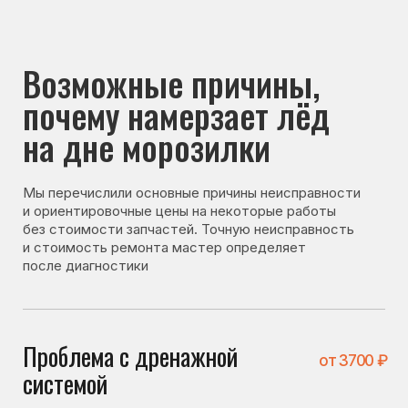
почему намерзает лёд
на дне морозилки
Мы перечислили основные причины неисправности
и ориентировочные цены на некоторые работы
без стоимости запчастей. Точную неисправность
и стоимость ремонта мастер определяет
после диагностики
Проблема с дренажной
от 3700 ₽
системой
При засоре или неисправности дренажа вода не
уходит и замерзает на дне морозильной камеры
Неисправна система оттайки
от 3700 ₽
При сбое системы оттайки лёд не успевает таять
и постепенно накапливается.