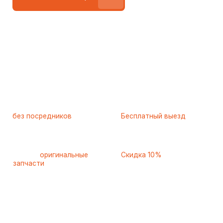
Работаем
без посредников
—
Бесплатный выезд
только штатные
и диагностика
мастера
при ремонте
Только
оригинальные
Скидка 10%
запчасти
и качественные
для пенсионеров и людей
аналоги
с инвалидностью
Ежедневно с 8 до 22 часов
8 495 409-45-21
Контактная информация