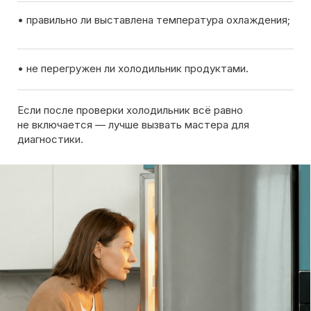
Вызов мастера
Чтобы узнать ориентировочную стоимость ремонта
холодильника, позвоните нам или оставьте заявку
на сайте. Дежурный инженер уточнит марку
холодильника, симптомы неисправности
и сориентирует по возможной причине поломки
Обсудить с масетром
8 495 409-45-21
Без выходных с 8.00 — 22.00