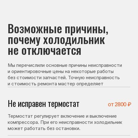
почему холодильник
не отключается
Мы перечислили основные причины неисправности
и ориентировочные цены на некоторые работы
без стоимости запчастей. Точную неисправность
и стоимость ремонта мастер определяет
после диагностики
Не исправен термостат
от 2800 ₽
Термостат регулирует включение и выключение
компрессора. При его неисправности холодильник
может работать без остановки.
Не исправен датчик
от 3100 ₽
Датчик передаёт данные о температуре. При его
неисправности система может некорректно
оценивать температуру и не отключать охлаждение.
Частичная потеря
от 4800 ₽
производительности