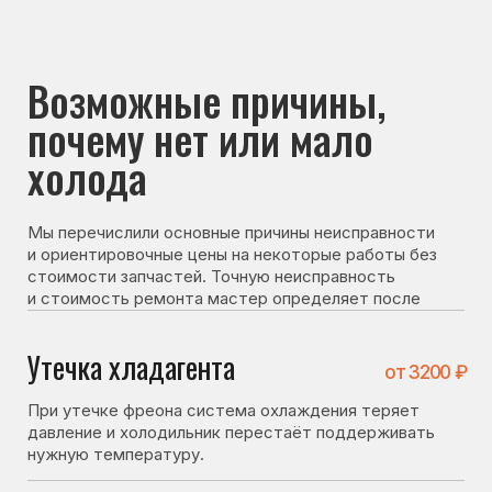
почему нет или мало
холода
Мы перечислили основные причины неисправности
и ориентировочные цены на некоторые работы без
стоимости запчастей. Точную неисправность
и стоимость ремонта мастер определяет после
диагностики
Утечка хладагента
от 3200 ₽
При утечке фреона система охлаждения теряет
давление и холодильник перестаёт поддерживать
нужную температуру.
Неисправен модуль
от 4600 ₽
управления
Сбой в работе электронной платы может нарушать
управление системой охлаждения.
Проблема с системой
от 3700 ₽