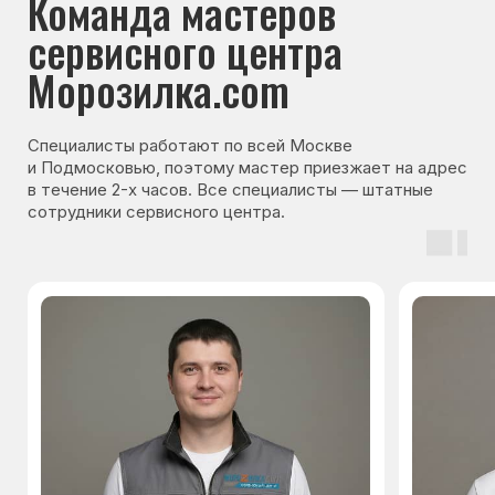
Навигация
Основные дефекты
Каталог брендов
Цены
Для юр.лиц
Отзывы
О нас
Контакты
Варианты оплаты
© Сервисный центр «Морозилка.com».
Ремонт холодильников на дому в Москве
и Московской области
Наверх↑