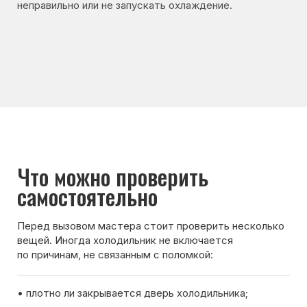
Перед вызовом мастера стоит проверить несколько
вещей. Иногда холодильник не включается
по причинам, не связанным с поломкой:
• плотно ли закрывается дверь холодильника;
• не установлена ли слишком высокая температура
охлаждения;
• не перегружены ли камеры продуктами;
• не перекрыты ли вентиляционные отверстия внутри
холодильника.
Если после проверки холодильник всё равно
не включается — лучше вызвать мастера для
диагностики.