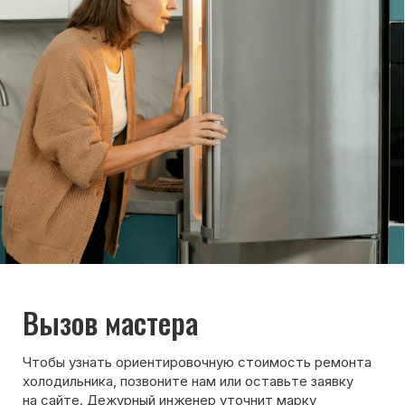
Обсудить с масетром
8 495 409-45-21
Без выходных с 8.00 — 22.00
Max
WhatsApp
Telegram