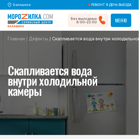
Балашиха
РЕМОНТ В ДЕНЬ ВЫЕЗДА
Без выходных
МЕНЮ
МЕНЮ
8:00–22:00
Главная
/
Дефекты
/ Скапливается вода внутри холодильной камеры
Скапливается вода
внутри холодильной
камеры
Возможные причины,