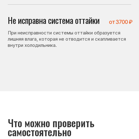
Что можно проверить
самостоятельно
Перед вызовом мастера стоит проверить несколько
вещей. Иногда холодильник не включается
по причинам, не связанным с поломкой:
• не засорено ли дренажное отверстие;
• плотно ли закрывается дверь холодильника;
• не повреждён ли уплотнитель;
• не ставятся ли горячие продукты в холодильник.