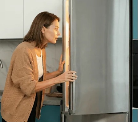
Вызов мастера
Чтобы узнать ориентировочную стоимость ремонта
холодильника, позвоните нам или оставьте заявку
на сайте. Дежурный инженер уточнит марку
холодильника, симптомы неисправности
и сориентирует по возможной причине поломки
Обсудить с масетром
8 495 409-45-21
Без выходных с 8.00 — 22.00
Max
WhatsApp
Telegram