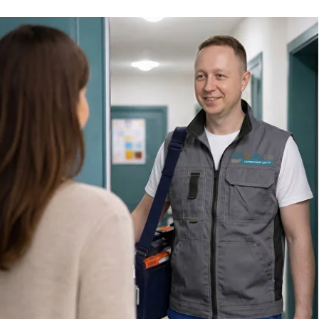
Специалисты работают по всей Москве
и Подмосковью, поэтому мастер приезжает на адрес
в течение 2-х часов. Все специалисты — штатные
сотрудники сервисного центра.
8 495 409-45-21
Без выходных с 8.00 — 22.00
Сервисный инженер, стаж — 22 года
Сервисный инженер, с