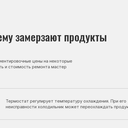
 замерзают продукты
овочные цены на некоторые
тоимость ремонта мастер
остат регулирует температуру охлаждения. При его
правности холодильник может переохлаждать продукты.
ик передаёт данные о температуре. При его неисправности систе
авильно регулировать охлаждение.