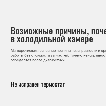
Возможные причины, почему
в холодильной камере
Мы перечислили основные причины неисправности и ориентир
работы без стоимости запчастей. Точную неисправность и с
определяет после диагностики
Не исправен термостат
Терм
неис
Не исправен датчик
Датч
непр