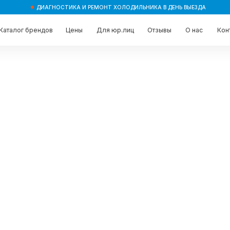
ДИАГНОСТИКА И РЕМОНТ ХОЛОДИЛЬНИКА В ДЕНЬ ВЫЕЗДА
брендов
брендов
Цены
Цены
Для юр.лиц
Для юр.лиц
Отзывы
Отзывы
О нас
О нас
Контакты
Контакты