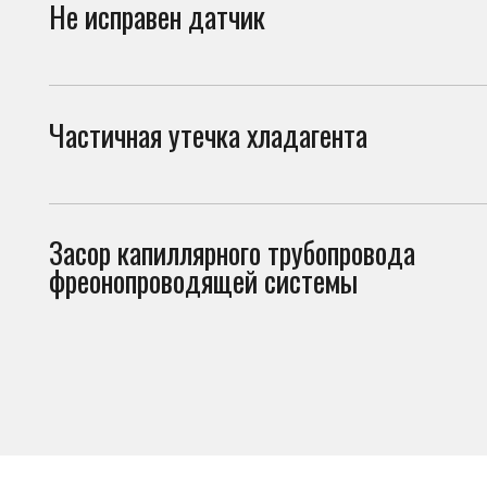
Частичная утечка хладагента
При 
прив
Засор капиллярного трубопровода
Засо
фреонопроводящей системы
рабо
Что можно проверить
самостоятельно