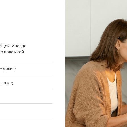
ногда
мкой:
;
 лучше вызвать
Вызов мастера