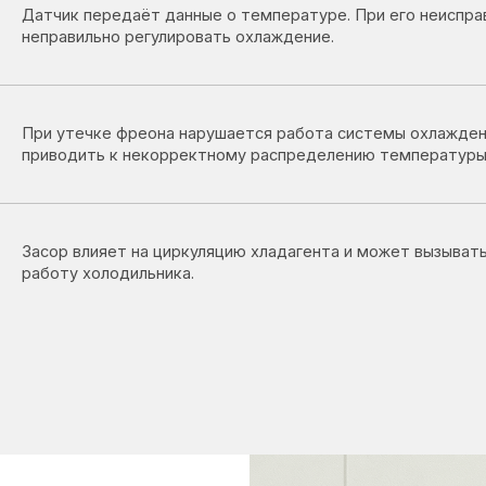
утечке фреона нарушается работа системы охлаждения, что может
одить к некорректному распределению температуры.
р влияет на циркуляцию хладагента и может вызывать нестабильну
ту холодильника.