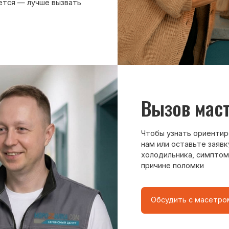
Чтобы узнать ориентировочную стоим
нам или оставьте заявку на сайте. Д
холодильника, симптомы неисправнос
причине поломки
Обсудить с масетром
8 495 409-45-21
Без выходных с 8.00 — 22.00