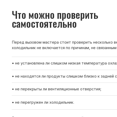
Перед вызовом мастера стоит проверить несколько вещей. И
холодильник не включается по причинам, не связанным с поло
• не установлена ли слишком низкая температура охлаждения
• не находятся ли продукты слишком близко к задней стенке;
• не перекрыты ли вентиляционные отверстия;
• не перегружен ли холодильник.
Если после проверки холодильник всё равно не включается —
мастера для диагностики.