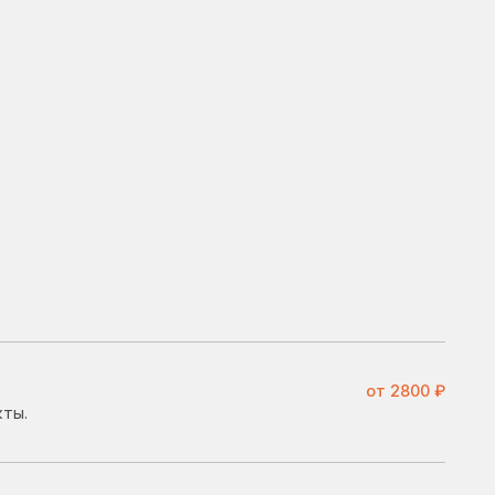
от 2800 ₽
ма может
от 3100 ₽