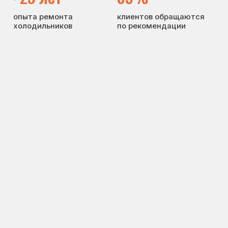
Цены
Для юр.лиц
Отзывы
О нас
Контакты
Варианты оплаты
© Сервисный центр «Морозилка.com».
Ремонт холодильников на дому в Москве
и Московской области
Наверх↑
Политика обработки персональных данных
Согласие на обработку персональных данных
Разработка сайта