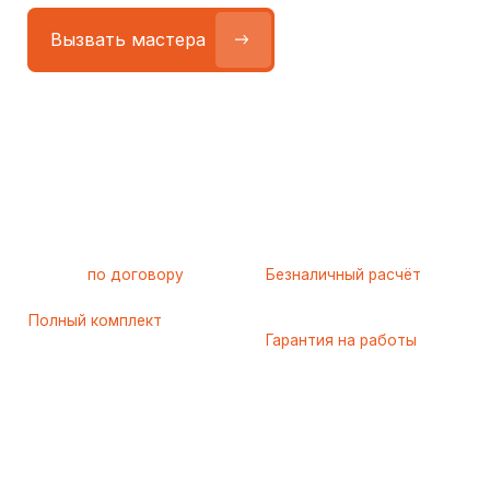
Работа
по договору
Безналичный расчёт
с юридическими лицами
для организаций
Полный комплект
закрывающих
Гарантия на работы
документов
и запчасти — до 3 лет
Варианты сотрудничества
За время работы с юридическими лицами
мы выделили 4 удобных варианта взаимодействия.
Вы можете выбрать формат, который подходит
вашей организации по срокам и способу оплаты