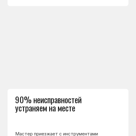
Используем оригинальные
запчасти
Устанавливаем оригинальные запчасти
или проверенные аналоги. Это помогает
избежать повторных поломок и продлевает
срок службы техники
Выполнили более 5500
ремонтов холодильников
И это только за прошлый год. Многие новые
клиенты обращаются
к нам по рекомендациям друзей
и знакомых — это лучший показатель доверия
к нам