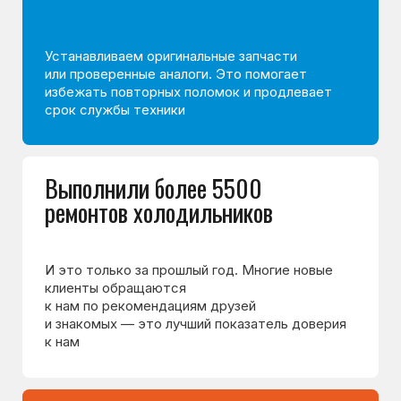
и моделей. Узкая специализация помогает быстрее
находить причину неисправности и выполнять ремонт
без лишних работ.
Специалисты сервисного центра проходят
ежегодную аттестацию и хорошо знают особенности
современных холодильников и типовые причины
их поломок.
157 400+
98%
отремонтированных
ремонтов выполняем
холодильников
за один визит
с 2001 года
>25 лет
85%
опыта ремонта
клиентов обращаются
холодильников
по рекомендации