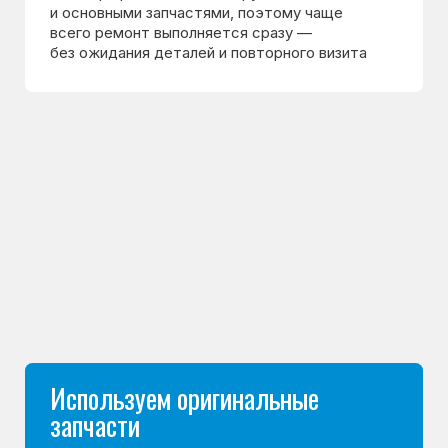
Документы и гарантия
после ремонта
Мастер выдаёт кассовый чек и гарантийный
талон. Вы точно знаете, какие работы
выполнены, и какая гарантия
на них действует
Морозилка.com —
сертифицированный
сервисный центр по
ремонту холодильников
Мы специализируемся на ремонте холодильников
и каждый день работаем с техникой разных брендов