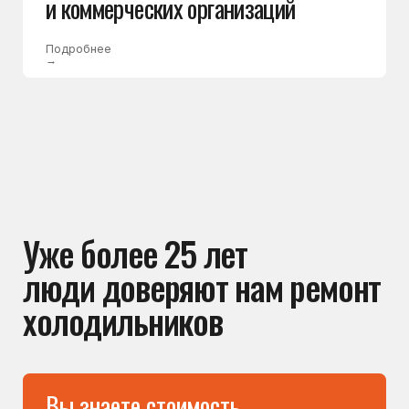
причину поломки и согласовывает
стоимость. Вы принимаете решение
спокойно — без неожиданных доплат
после ремонта
Не передаём заявки
посредникам
Вы обращаетесь напрямую в сервисный центр.
Заявка не передаётся сторонним мастерам —
к вам приезжает штатный специалист
компании. Это помогает избежать наценок
посредников и получить гарантию
от сервисного центра