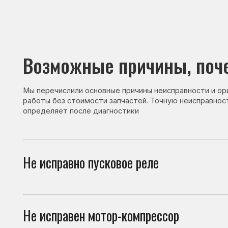
Возможные причины, почему 
Мы перечислили основные причины неисправности и ориентир
работы без стоимости запчастей. Точную неисправность и с
определяет после диагностики
Не исправно пусковое реле
Пуск
холо
Не исправен мотор-компрессор
Если
изда
Не исправен модуль управления
Сбой
холо