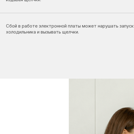
ногда
мкой: