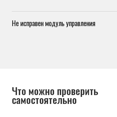
Что можно проверить
самостоятельно
Перед вызовом мастера стоит проверить несколько вещей. И
холодильник не включается по причинам, не связанным с поло
• есть ли питание в розетке;
• не повреждён ли сетевой кабель;