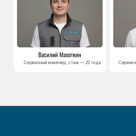
8 495 409-45-21
Без выходных с 8.00 — 22.00
Max
WhatsApp
Telegram
© Сервисный центр «Морозилка.com». Ремонт
холодильников на дому в Москве и Московской области