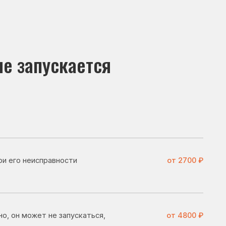
скается
вности
от 2700 ₽
 запускаться,
от 4800 ₽
от 4600 ₽