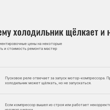
холодильник щёлкает и не запу
овочные цены на некоторые
тоимость ремонта мастер
овое реле отвечает за запуск мотор-компрессора. При его неиспра
дильник может щёлкать, но не запускаться.
 компрессор вышел из строя или работает некорректно, он может не
вая щелчки.
 в работе электронной платы может нарушать запуск
дильника и вызывать щелчки.