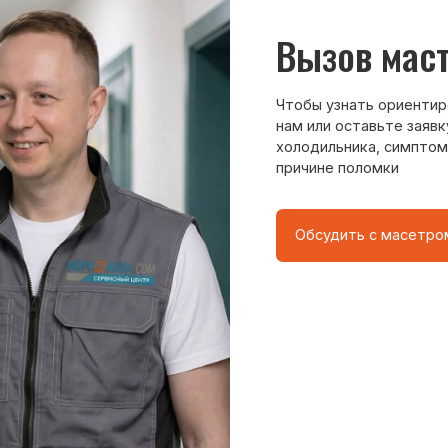
Обсудить с масетром
8 495 409-45-21
Без выходных с 8.00 — 22.00
о центра