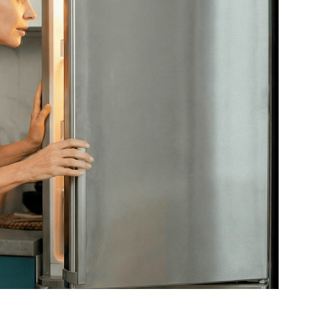
ость ремонта холодильника, позвоните
ежурный инженер уточнит марку
ти и сориентирует по возможной