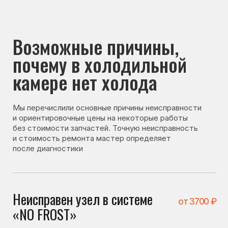
почему в холодильной
камере нет холода
Мы перечислили основные причины неисправности
и ориентировочные цены на некоторые работы
без стоимости запчастей. Точную неисправность
и стоимость ремонта мастер определяет
после диагностики
Неисправен узел в системе
от 3700 ₽
«NO FROST»
При неисправности элементов системы «NO FROST»
нарушается циркуляция холодного воздуха, из-за чего
холодильная камера может перестать охлаждаться.
Неисправен датчик
от 3100 ₽
температуры