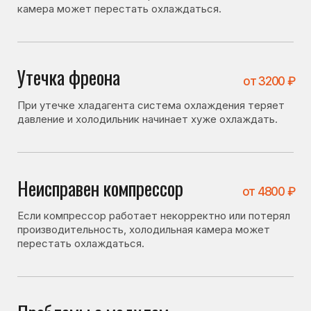
производительность, холодильная камера может
перестать охлаждаться.
Проблемы с модулем
от 4600 ₽
управления
Сбой в работе электронной платы может нарушать
управление системой охлаждения.
Засор капиллярного
от 4100 ₽
трубопровода
фреонопроводящей системы
При засоре ухудшается циркуляция хладагента, что
приводит к снижению эффективности охлаждения.
Перекос дверей либо
от 1400 ₽
проблема с уплотнителем