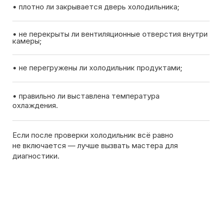
Вызов мастера
Чтобы узнать ориентировочную стоимость ремонта
холодильника, позвоните нам или оставьте заявку
на сайте. Дежурный инженер уточнит марку
холодильника, симптомы неисправности
и сориентирует по возможной причине поломки
Обсудить с масетром
8 495 409-45-21
Без выходных с 8.00 — 22.00