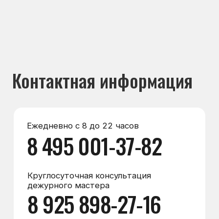
Круглосуточная консультация
дежурного мастера
8 925 898-27-16
Мессенджеры
Max
WhatsApp
Telegram
Электронная почта
zakaz@морозилка.com
director@морозилка.com