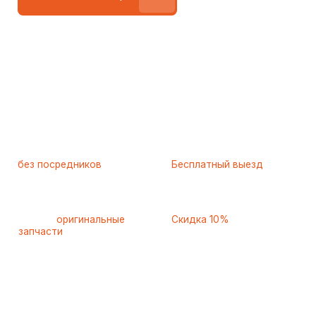
Работаем
без посредников
—
Бесплатный выезд
только штатные
и диагностика
мастера
при ремонте
Только
оригинальные
Скидка 10%
запчасти
и качественные
для пенсионеров и людей
аналоги
с инвалидностью
Ежедневно с 8 до 22 часов
8 495 001-37-82
Контактная информация