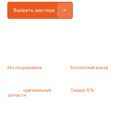
Работаем
без посредников
—
Бесплатный выезд
только штатные
и диагностика
мастера
при ремонте
Только
оригинальные
Скидка 10%
запчасти
и качественные
для пенсионеров и людей
аналоги
с инвалидностью
Более 25 лет
специализируемся только
на ремонте холодильников
Узкая специализация и многолетний опыт помогают