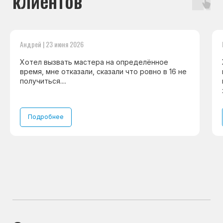
Бесплатная
консультация дежурного
инженера
Андрей | 23 июня 2026
Консультация с мастером
Консультация с мастером
Хотел вызвать мастера на определённое
время, мне отказали, сказали что ровно в 16 не
получиться....
Навигация
Основные дефекты
Подробнее
Каталог брендов
Цены
Для юр.лиц
Отзывы
О нас
Контакты
Варианты оплаты