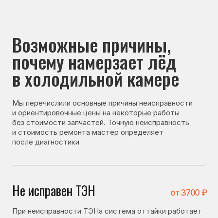
почему намерзает лёд
в холодильной камере
Мы перечислили основные причины неисправности
и ориентировочные цены на некоторые работы
без стоимости запчастей. Точную неисправность
и стоимость ремонта мастер определяет
после диагностики
Не исправен ТЭН
от 3700 ₽
При неисправности ТЭНа система оттайки работает
некорректно, из-за чего в холодильной камере
начинает образовываться лёд.
Не исправен термостат
от 2800 ₽
Термостат регулирует работу системы
охлаждения. При его неисправности возможны сбои
в температурном режиме и образование наледи.