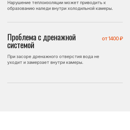
Что можно проверить
самостоятельно
Перед вызовом мастера стоит проверить несколько
вещей. Иногда холодильник не включается
по причинам, не связанным с поломкой:
• плотно ли закрывается дверь холодильника;
• не повреждён ли уплотнитель;
• не засорено ли дренажное отверстие;
• не установлена ли слишком низкая температура
охлаждения.
Если после проверки холодильник всё равно
не включается — лучше вызвать мастера для
диагностики.