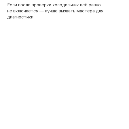
на сайте. Дежурный инженер уточнит марку
холодильника, симптомы неисправности
и сориентирует по возможной причине поломки
Обсудить с масетром
8 495 409-45-21
Без выходных с 8.00 — 22.00
Max
WhatsApp
Telegram