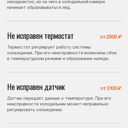
Не исправен датчик
от 3100 ₽
Датчик передаёт данные о температуре. При его
неисправности холодильник может неправильно
регулировать охлаждение.
Утечка хладагента
от 3200 ₽
При утечке фреона система охлаждения работает
нестабильно, что может приводить к образованию
льда.
Засор капиллярного
от 4100 ₽
трубопровода
фреонопроводящей системы
При засоре нарушается циркуляция хладагента, что
влияет на работу системы охлаждения.