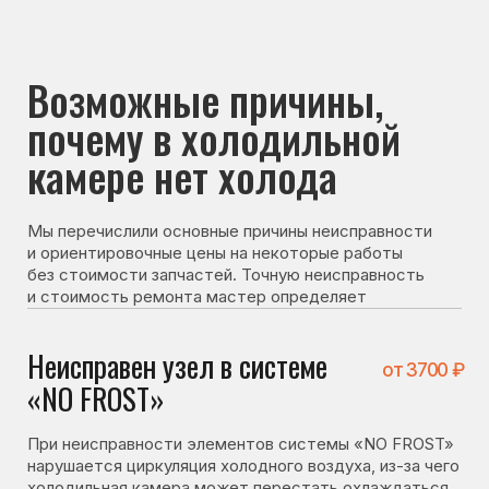
почему в холодильной
камере нет холода
Мы перечислили основные причины неисправности
и ориентировочные цены на некоторые работы
без стоимости запчастей. Точную неисправность
и стоимость ремонта мастер определяет
после диагностики
Неисправен узел в системе
от 3700 ₽
«NO FROST»
При неисправности элементов системы «NO FROST»
нарушается циркуляция холодного воздуха, из-за чего
холодильная камера может перестать охлаждаться.
Неисправен датчик
от 3100 ₽
температуры
Датчик передает данные о температуре в модуль
управления. При его неисправности холодильник
может работать неправильно и не охлаждать одну
из камер.