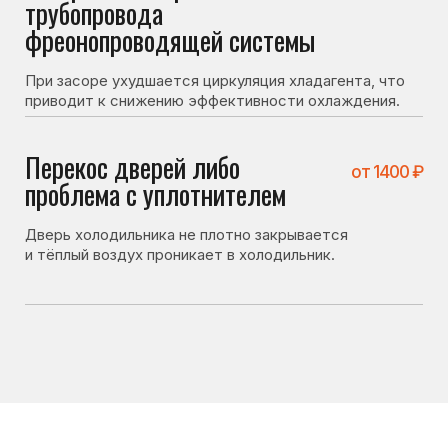
Что можно проверить
самостоятельно
Перед вызовом мастера стоит проверить несколько
вещей. Иногда холодильник не включается
по причинам, не связанным с поломкой:
• плотно ли закрывается дверь холодильника;
• не перекрыты ли вентиляционные отверстия внутри
камеры;
• не перегружены ли холодильник продуктами;
• правильно ли выставлена температура
охлаждения.
Если после проверки холодильник всё равно
не включается — лучше вызвать мастера для
диагностики.