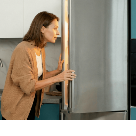
Вызов мастера
Чтобы узнать ориентировочную стоимость ремонта
холодильника, позвоните нам или оставьте заявку
на сайте. Дежурный инженер уточнит марку
холодильника, симптомы неисправности
и сориентирует по возможной причине поломки
Обсудить с масетром
8 495 409-45-21
Без выходных с 8.00 — 22.00
Max
WhatsApp
Telegram