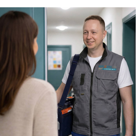
Специалисты работают по всей Москве
и Подмосковью, поэтому мастер приезжает на адрес
в течение 2-х часов. Все специалисты — штатные
сотрудники сервисного центра.
8 495 409-45-21
Без выходных с 8.00 — 22.00
Сервисный инженер, стаж — 22 года
Сервисный инженер, с