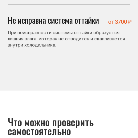
Что можно проверить
самостоятельно
Перед вызовом мастера стоит проверить несколько
вещей. Иногда холодильник не включается
по причинам, не связанным с поломкой:
• не засорено ли дренажное отверстие;
• плотно ли закрывается дверь холодильника;
• не повреждён ли уплотнитель;
• не ставятся ли горячие продукты в холодильник.