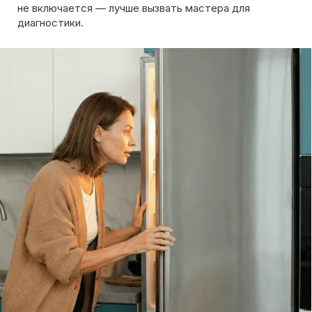
Вызов мастера
Чтобы узнать ориентировочную стоимость ремонта
холодильника, позвоните нам или оставьте заявку
на сайте. Дежурный инженер уточнит марку
холодильника, симптомы неисправности
и сориентирует по возможной причине поломки
Обсудить с масетром
8 495 409-45-21
Без выходных с 8.00 — 22.00
Max
WhatsApp
Telegram