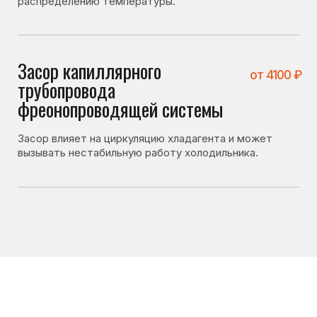
Что можно проверить
самостоятельно
Перед вызовом мастера стоит проверить несколько
вещей. Иногда холодильник не включается
по причинам, не связанным с поломкой:
• не установлена ли слишком низкая температура
охлаждения;
• не находятся ли продукты слишком близко к задней
стенке;
• не перекрыты ли вентиляционные отверстия;
• не перегружен ли холодильник.