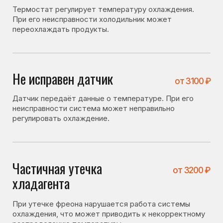
регулировать охлаждение.
Частичная утечка
от 3200 ₽
хладагента
При утечке фреона нарушается работа системы
охлаждения, что может приводить к некорректному
распределению температуры.
Засор капиллярного
от 4100 ₽
трубопровода
фреонопроводящей системы
Засор влияет на циркуляцию хладагента и может
вызывать нестабильную работу холодильника.