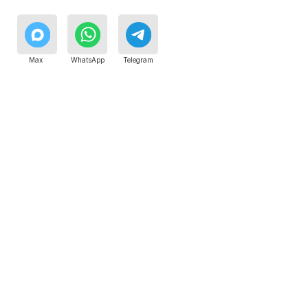
Специалисты работают по всей Москве
и Подмосковью, поэтому мастер приезжает на адрес
в течение 2-х часов. Все специалисты — штатные
сотрудники сервисного центра.
8 495 409-45-21
Без выходных с 8.00 — 22.00
Сервисный инженер, стаж — 22 года
Сервисный инженер, с
Max
WhatsApp
Telegram