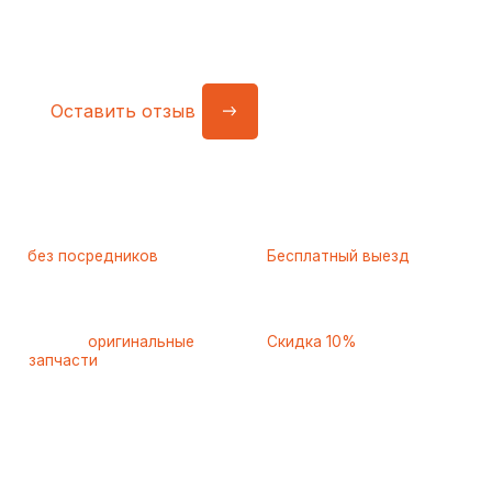
Работаем
без посредников
—
Бесплатный выезд
только штатные
и диагностика
мастера
при ремонте
Только
оригинальные
Скидка 10%
запчасти
и качественные
для пенсионеров и людей
аналоги
с инвалидностью
Отзывы наших
клиентов