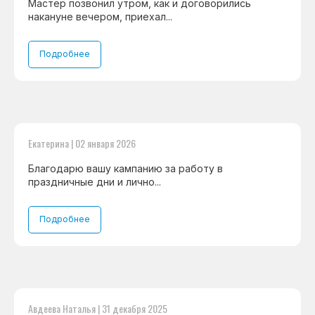
Мастер позвонил утром, как и договорились
накануне вечером, приехал...
Без выходных с 8.00 — 22.00
Подробнее
Max
WhatsApp
Telegram
Бесплатная
консультация дежурного
Екатерина | 02 января 2026
инженера
Благодарю вашу кампанию за работу в
праздничные дни и лично...
Консультация с мастером
Консультация с мастером
Подробнее
Навигация
Основные дефекты
Каталог брендов
Цены
Для юр.лиц
Авдеева Наталья | 31 декабря 2025
Отзывы