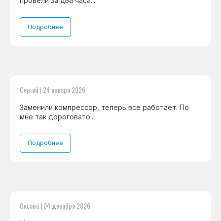
провели за два часа...
Подробнее
Сергей | 24 января 2026
Заменили компрессор, теперь все работает. По
мне так дороговато...
Подробнее
Оксана | 04 декабря 2026
8 495 409-45-21