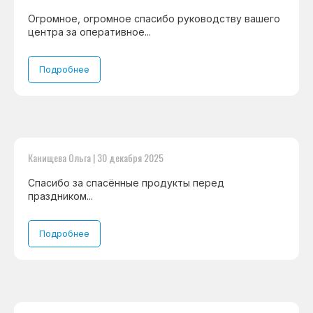
О нас
Огромное, огромное спасибо руководству вашего
Контакты
центра за оперативное...
Варианты оплаты
Подробнее
© Сервисный центр «Морозилка.com».
Ремонт холодильников на дому в Москве
Канищева Ольга | 30 декабря 2025
и Московской области
Спасибо за спасённые продукты перед
праздником...
Наверх↑
Подробнее
Политика обработки персональных данных
Согласие на обработку персональных данных
Разработка сайта