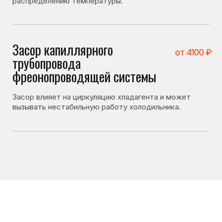
Что можно проверить
самостоятельно
Перед вызовом мастера стоит проверить несколько
вещей. Иногда холодильник не включается
по причинам, не связанным с поломкой:
• не установлена ли слишком низкая температура
охлаждения;
• не находятся ли продукты слишком близко к задней
стенке;
• не перекрыты ли вентиляционные отверстия;
• не перегружен ли холодильник.