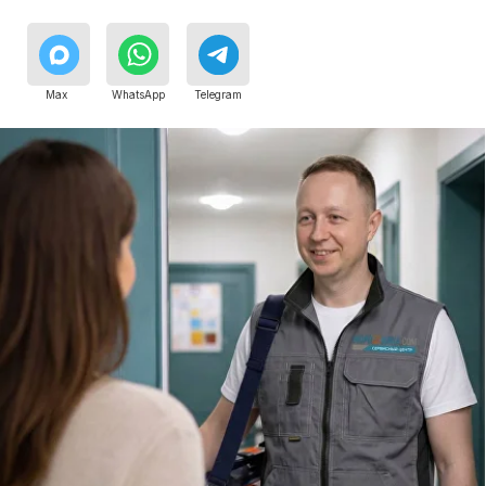
Специалисты работают по всей Москве
и Подмосковью, поэтому мастер приезжает на адрес
в течение 2-х часов. Все специалисты — штатные
сотрудники сервисного центра.
8 495 409-45-21
Без выходных с 8.00 — 22.00
Сервисный инженер, стаж — 22 года
Сервисный инженер, с
Max
WhatsApp
Telegram