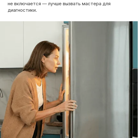
Вызов мастера
Чтобы узнать ориентировочную стоимость ремонта
холодильника, позвоните нам или оставьте заявку
на сайте. Дежурный инженер уточнит марку
холодильника, симптомы неисправности
и сориентирует по возможной причине поломки
Обсудить с масетром
8 495 409-45-21
Без выходных с 8.00 — 22.00
Max
WhatsApp
Telegram