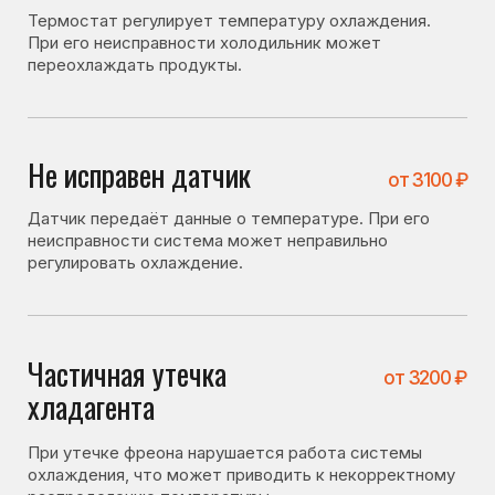
регулировать охлаждение.
Частичная утечка
от 3200 ₽
хладагента
При утечке фреона нарушается работа системы
охлаждения, что может приводить к некорректному
распределению температуры.
Засор капиллярного
от 4100 ₽
трубопровода
фреонопроводящей системы
Засор влияет на циркуляцию хладагента и может
вызывать нестабильную работу холодильника.