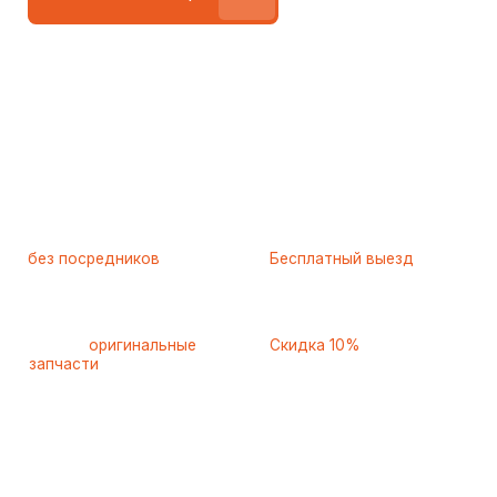
Работаем
без посредников
—
Бесплатный выезд
только штатные
и диагностика
мастера
при ремонте
Только
оригинальные
Скидка 10%
запчасти
и качественные
для пенсионеров и людей
аналоги
с инвалидностью
Ежедневно с 8 до 22 часов
8 495 409-45-21
Контактная информация