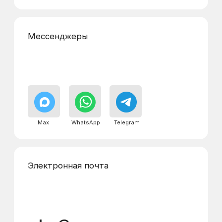
Реквизиты
Адреса диспетчерских
пунктов
г. Щербинка, Симферопольское
шоссе, 20