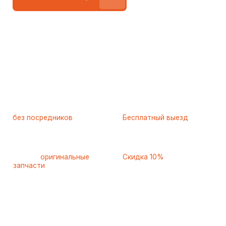
Работаем
без посредников
—
Бесплатный выезд
только штатные
и диагностика
мастера
при ремонте
Только
оригинальные
Скидка 10%
запчасти
и качественные
для пенсионеров и людей
аналоги
с инвалидностью
Ежедневно с 8 до 22 часов
8 495 409-45-21
Контактная информация