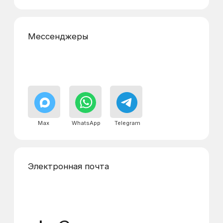
Реквизиты
Адреса диспетчерских
пунктов
г. Долгопрудный, проспект Пацаева,
дом 8