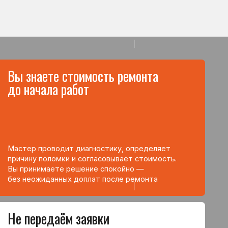
те решение спокойно —
нных доплат после ремонта
аём заявки
икам
есь напрямую в сервисный центр.
ередаётся сторонним мастерам —
жает штатный специалист компании.
т избежать наценок посредников
гарантию от сервисного центра
справностей
м на месте