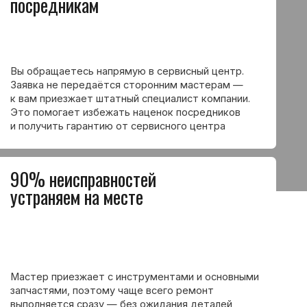
зжает с инструментами и основными
 поэтому чаще всего ремонт
 сразу — без ожидания деталей
о визита
ем оригинальные
ем оригинальные запчасти
нные аналоги. Это помогает избежать
оломок и продлевает срок службы
и более 5500 ремонтов
ников