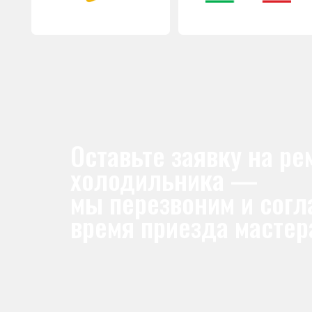
мы перезвоним и согласу
время приезда мастера
Уже более 25 лет
люди доверяют нам рем
холодильников