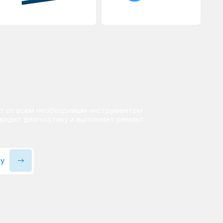
е стоимость ремонта
а работ
одит диагностику, определяет
омки и согласовывает стоимость.