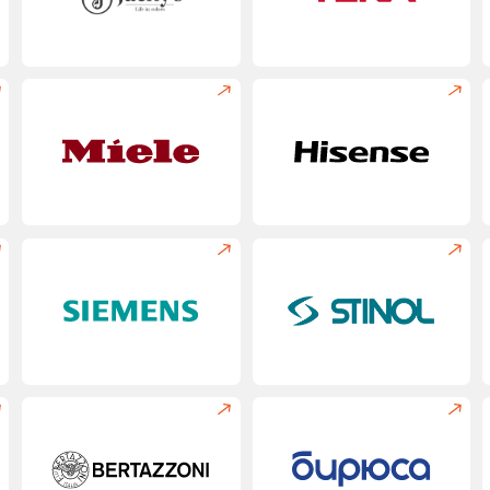
т
Мастер приезжает со всем не
и запчастями, проводит диагнос
за один визит