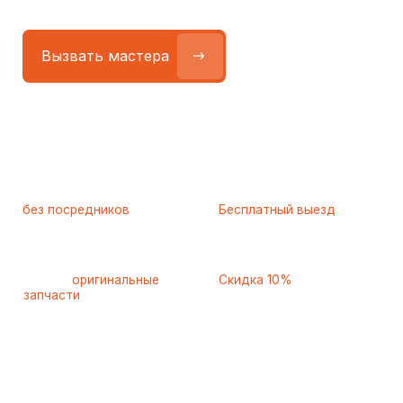
Работаем
без посредников
—
Бесплатный выезд
только штатные
и диагностика
мастера
при ремонте
Только
оригинальные
Скидка 10%
запчасти
и качественные
для пенсионеров и людей
аналоги
с инвалидностью
Самые частые неисправности
холодильников Maunfeld
(Маунфилд), с которыми
к нам обращаются