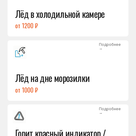
Подробнее
→
Холодильник щёлкает
и не запускается
от 1600 ₽
Открыть →
Полный список
неисправностей
Бесплатная консультация