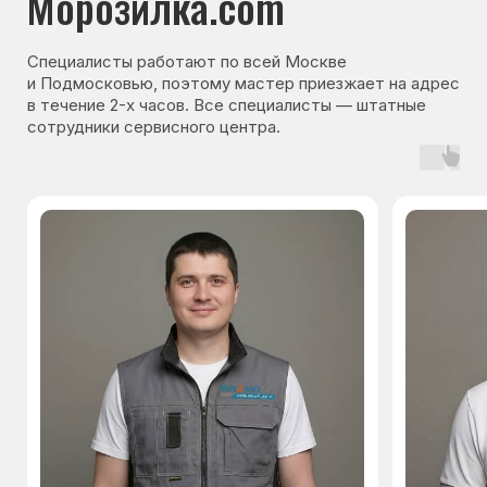
Основные дефекты
Каталог брендов
Цены
Для юр.лиц
Отзывы
О нас
Контакты
Варианты оплаты
© Сервисный центр «Морозилка.com».
Ремонт холодильников на дому в Москве
и Московской области
Наверх↑
Политика обработки персональных данных