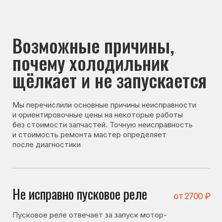
почему холодильник
щёлкает и не запускается
Мы перечислили основные причины неисправности
и ориентировочные цены на некоторые работы
без стоимости запчастей. Точную неисправность
и стоимость ремонта мастер определяет
после диагностики
Не исправно пусковое реле
от 2700 ₽
Пусковое реле отвечает за запуск мотор-
компрессора. При его неисправности холодильник
может щёлкать, но не запускаться.
Не исправен мотор-
от 4800 ₽
компрессор
Если компрессор вышел из строя или работает
некорректно, он может не запускаться,