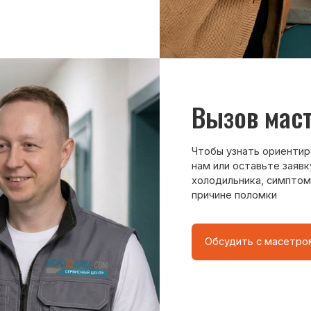
причине поломки
Обсудить с масетром
8 495 409-45-21
Без выходных с 8.00 — 22.00