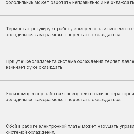
дильная камера может перестать охлаждаться.
утечке хладагента система охлаждения теряет давление и холодил
нает хуже охлаждать.
 компрессор работает некорректно или потерял производительност
дильная камера может перестать охлаждаться.
 в работе электронной платы может нарушать управление
емой охлаждения.
засоре ухудшается циркуляция хладагента, что приводит к снижени
ктивности охлаждения.