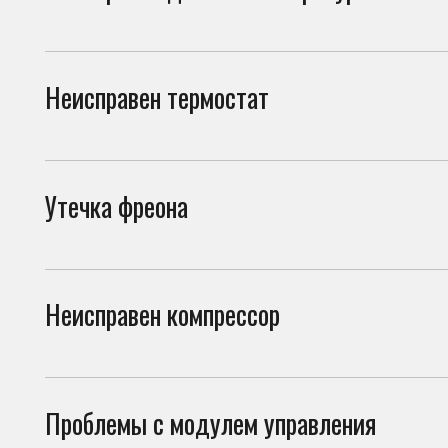
холо
Утечка фреона
При 
начи
Неисправен компрессор
Если
холо
Проблемы с модулем управления
Сбой
сист
Засор капиллярного трубопровода
При 
фреонопроводящей системы
эффе