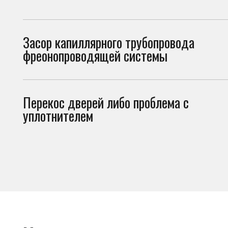
Перекос дверей либо проблема с
Двер
уплотнителем
прон
Что можно проверить
самостоятельно
Перед вызовом мастера стоит проверить несколько вещей. И
холодильник не включается по причинам, не связанным с поло
• плотно ли закрывается дверь холодильника;