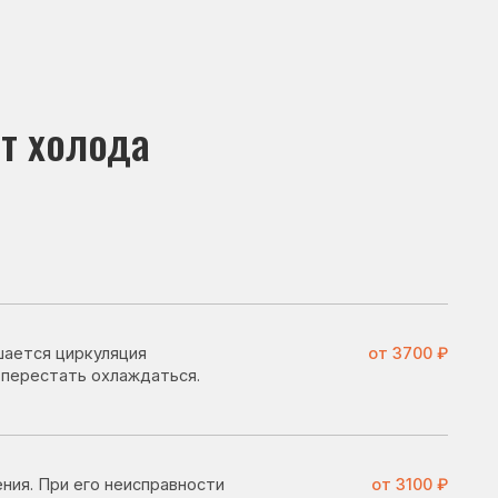
да
ция
от 3700 ₽
лаждаться.
еисправности
от 3100 ₽
.
его поломке
от 2800 ₽