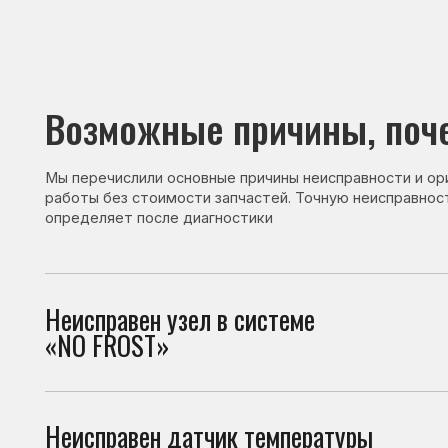
Возможные причины, почему 
Мы перечислили основные причины неисправности и ориентир
работы без стоимости запчастей. Точную неисправность и с
определяет после диагностики
Неисправен узел в системе
При 
«NO FROST»
холо
Неисправен датчик температуры
Датч
холо
Неисправен термостат
Терм