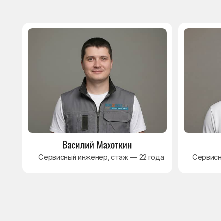
8 495 409-45-21
Без выходных с 8.00 — 22.00
Max
WhatsApp
Telegram
© Сервисный центр «Морозилка.com». Ремонт
холодильников на дому в Москве и Московской области