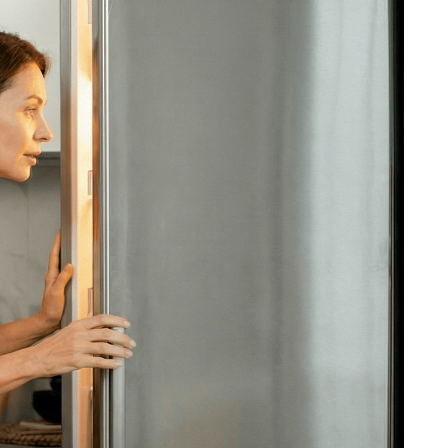
ость ремонта холодильника, позвоните
ежурный инженер уточнит марку
ти и сориентирует по возможной