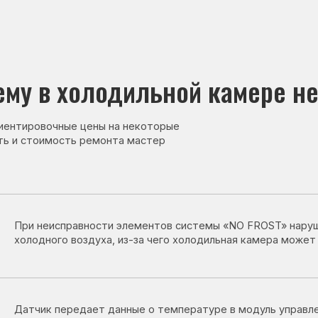
в холодильной камере нет холо
овочные цены на некоторые
тоимость ремонта мастер
неисправности элементов системы «NO FROST» нарушается циркуля
дного воздуха, из-за чего холодильная камера может перестать ох
ик передает данные о температуре в модуль управления. При его н
дильник может работать неправильно и не охлаждать одну из камер
остат регулирует работу компрессора и системы охлаждения. При 