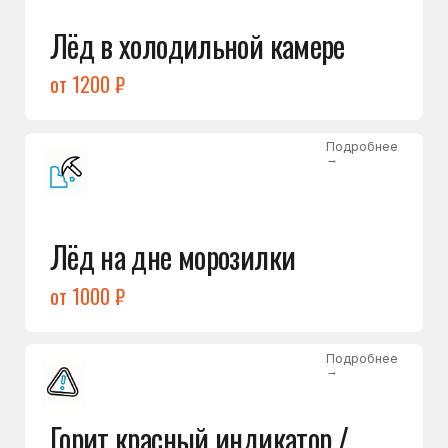
Подробнее
→
Холодильник щёлкает
и не запускается
от 1600 ₽
Открыть →
Полный список
неисправностей
Бесплатная консультация