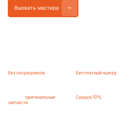
Работаем
без посредников
—
Бесплатный выезд
только штатные
и диагностика
мастера
при ремонте
Только
оригинальные
Скидка 10%
запчасти
и качественные
для пенсионеров и людей
аналоги
с инвалидностью
Самые частые неисправности
холодильников Asko (Аско),
с которыми к нам обращаются