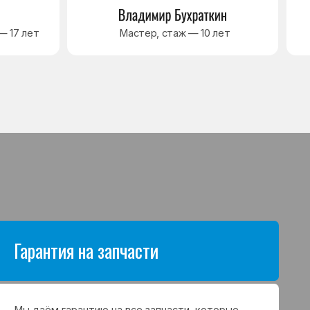
антию на все запчасти, которые
аются в процессе ремонта
а. Срок гарантии зависит от вида
щих и может составлять
в до 3 лет
я на выполненные работы
нный ремонт холодильника
арантия до 3 лет. Если в течение
о срока возникнет проблема,
с ремонтом, мастер приедет
 работу