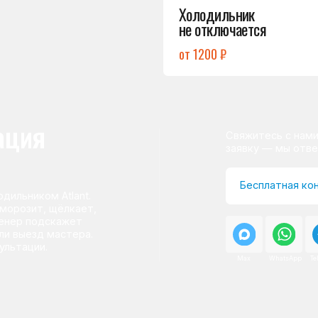
ом Atlant.
т, щёлкает,
одскажет
д мастера.
и.
Max
WhatsApp
Telegram
о центра
ому мастер приезжает на адрес
сервисного центра.