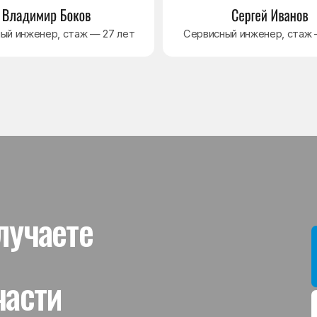
ти
Мы даём гар
устанавлив
холодильник
комплектую
от 3 месяце
Гаранти
На выполне
действует г
гарантийног
связанная 
и проверит