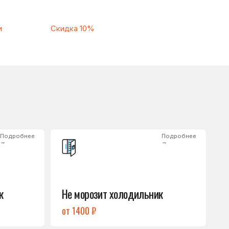
Подробнее
→
Не морозит холодильник
от 1400 ₽
Подробнее
→
Нет холода / мало холода
в обеих камерах