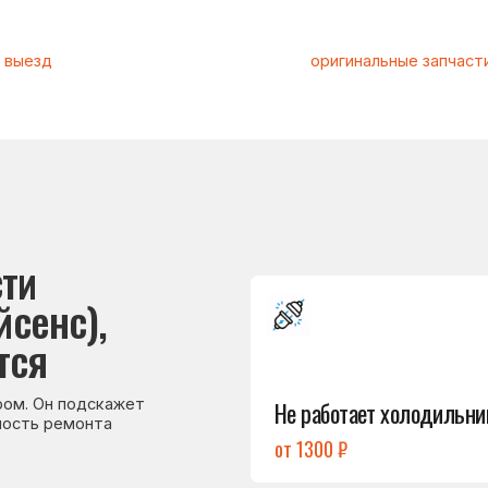
Подробнее
с),
→
Не работает холодильник
 подскажет
емонта
от 1300 ₽
Подробнее
→
Холодильник
не включается