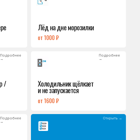
Холодильник щёлкает
и не запускается
от 1600 ₽
Открыть →
Полный список
неисправностей
обом или оставьте
опросы