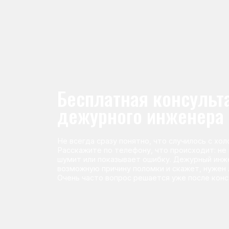
Не всегда сразу понятно, что случилось с холодильник
Расскажите по телефону, что происходит: не морози
шумит или показывает ошибку. Дежурный инженер п
возможную причину поломки и скажет, нужен ли выез
Очень часто вопрос решается уже после консультаци
Команда мастеров сервисног
Морозилка.com
Специалисты работают по всей Москве и Подмосковью, поэт
в течение 2-х часов. Все специалисты — штатные сотрудники 