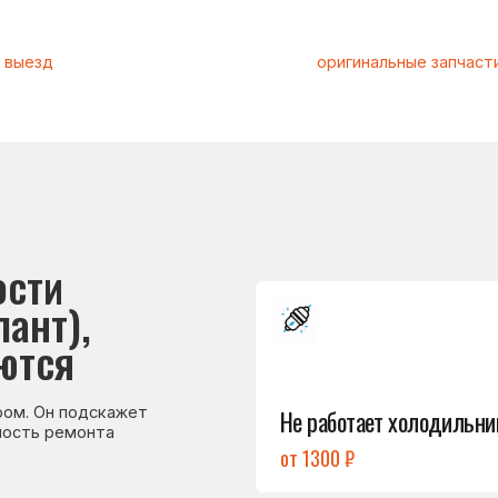
и
Подробнее
),
→
я
Не работает холодильник
 подскажет
емонта
от 1300 ₽
Подробнее
→
Холодильник
не включается