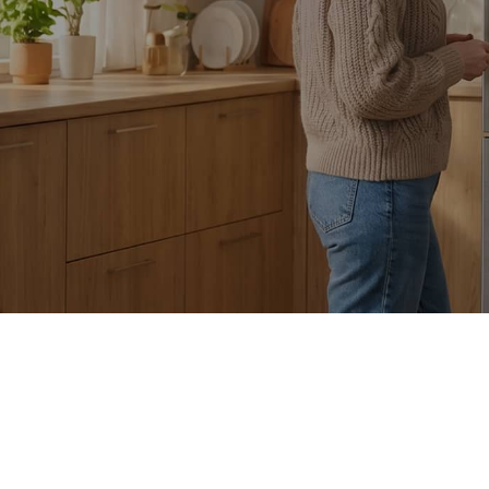
Только
оригинальные запчасти
С
 ремонте
и качественные аналоги
и