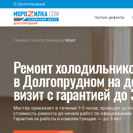
Долгопрудный
Частые дефекты
Частые дефекты
Каталог 
Каталог 
Главная
/
Каталог брендов
/ Atlant
Ремонт холодильников
в Долгопрудном на дому
визит с гарантией до 3-х
Мастер приезжает в течение 1–3 часов, проводит диагностику
стоимость ремонта до начала работ по официальному прайсу 
Гарантия на работы и комплектующие — до 3 лет.
Вызвать мастера
Вызвать мастера