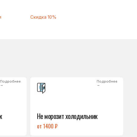
Подробнее
→
Не морозит холодильник
от 1400 ₽
Подробнее
→
Нет холода / мало холода
в обеих камерах