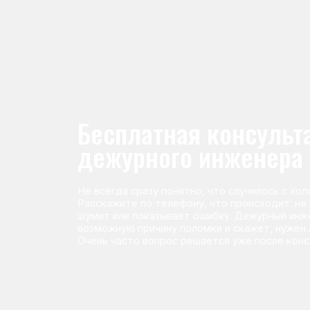
Не всегда сразу понятно, что случилось с холодильник
Расскажите по телефону, что происходит: не морози
шумит или показывает ошибку. Дежурный инженер п
возможную причину поломки и скажет, нужен ли выез
Очень часто вопрос решается уже после консультаци
Команда мастеров сервисног
Морозилка.com
Специалисты работают по всей Москве и Подмосковью, поэт
в течение 2-х часов. Все специалисты — штатные сотрудники 