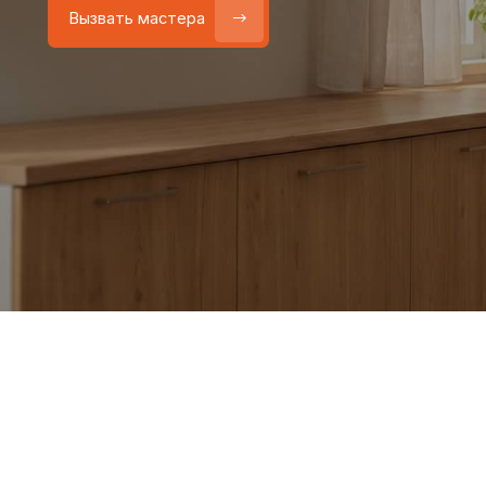
Работаем
без посредников
—
Бесплатный выезд
только штатные мастера
и диагностика при