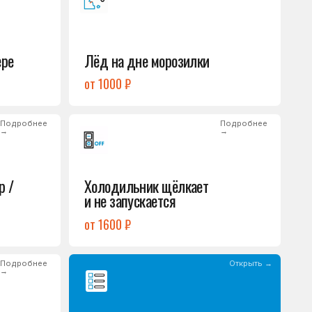
Холодильник щёлкает
и не запускается
от 1600 ₽
Открыть →
Полный список
неисправностей
обом или оставьте
опросы