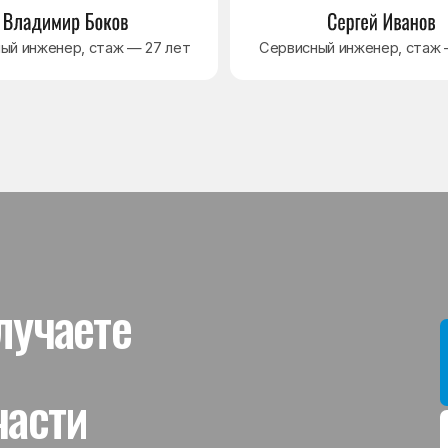
ти
Мы даём гар
устанавлив
холодильник
комплектую
от 3 месяце
Гаранти
На выполне
действует г
гарантийног
связанная 
и проверит