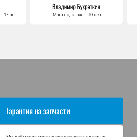
антию на все запчасти, которые
аются в процессе ремонта
а. Срок гарантии зависит от вида
щих и может составлять
в до 3 лет
я на выполненные работы
нный ремонт холодильника
арантия до 3 лет. Если в течение
о срока возникнет проблема,
с ремонтом, мастер приедет
 работу