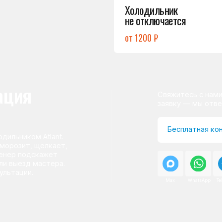
ом Atlant.
т, щёлкает,
одскажет
д мастера.
и.
Max
WhatsApp
Telegram
о центра
ому мастер приезжает на адрес
сервисного центра.