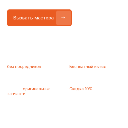
Работаем
без посредников
—
Бесплатный выезд
только штатные
и диагностика
мастера
при ремонте
Только
оригинальные
Скидка 10%
запчасти
и качественные
для пенсионеров и людей
аналоги
с инвалидностью
Самые частые неисправности
холодильников Bertazzoni
(Бертазонни), с которыми
к нам обращаются