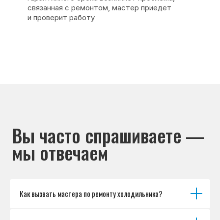
Основные дефекты
Каталог брендов
Цены
Для юр.лиц
Отзывы
О нас
Контакты
Варианты оплаты
© Сервисный центр «Морозилка.com».
Ремонт холодильников на дому в Москве
и Московской области
Наверх↑
Как вызвать мастера по ремонту холодильника?
Политика обработки персональных данных