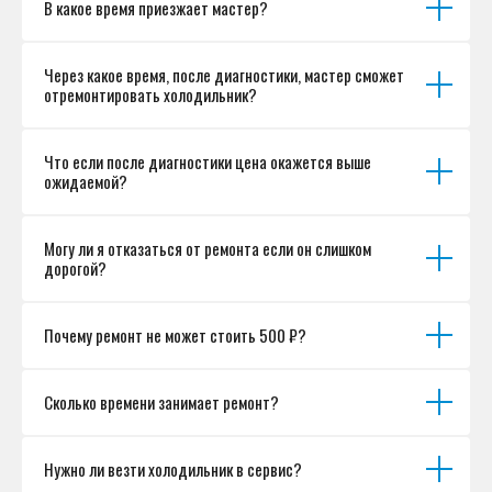
В какое время приезжает мастер?
Согласие на обработку персональных данных
Разработка сайта
Через какое время, после диагностики, мастер сможет
отремонтировать холодильник?
Что если после диагностики цена окажется выше
ожидаемой?
Могу ли я отказаться от ремонта если он слишком
дорогой?
Почему ремонт не может стоить 500 ₽?
Сколько времени занимает ремонт?
Нужно ли везти холодильник в сервис?