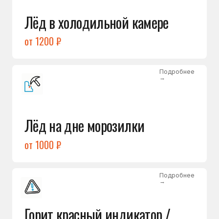
Подробнее
→
Холодильник щёлкает
и не запускается
от 1600 ₽
Открыть →
Полный список
неисправностей
Бесплатная консультация