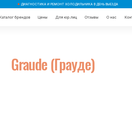
ДИАГНОСТИКА И РЕМОНТ ХОЛОДИЛЬНИКА В ДЕНЬ ВЫЕЗДА
брендов
брендов
Цены
Цены
Для юр.лиц
Для юр.лиц
Отзывы
Отзывы
О нас
О нас
Контакты
Контакты
Graude (Грауде)
 за один
 лет
 и называет
компании.