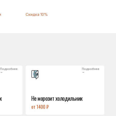
Подробнее
→
Не морозит холодильник
от 1400 ₽
Подробнее
→
Нет холода / мало холода
в обеих камерах