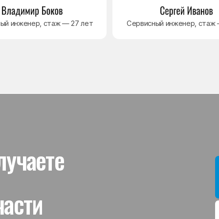
ти
Мы даём гар
устанавлив
холодильник
комплектую
от 3 месяце
Гаранти
На выполне
действует г
гарантийног
связанная 
и проверит