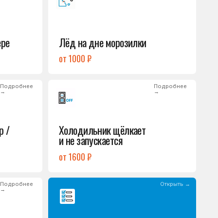
Холодильник щёлкает
и не запускается
от 1600 ₽
Открыть →
Полный список
неисправностей
обом или оставьте
опросы