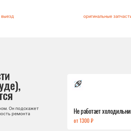
Подробнее
),
→
Не работает холодильник
 подскажет
емонта
от 1300 ₽
Подробнее
→
Холодильник
не включается