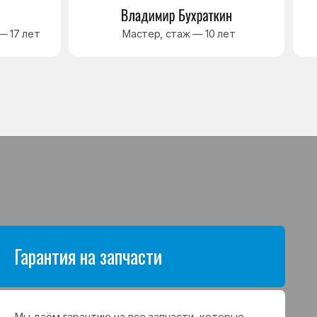
антию на все запчасти, которые
аются в процессе ремонта
а. Срок гарантии зависит от вида
щих и может составлять
в до 3 лет
я на выполненные работы
нный ремонт холодильника
арантия до 3 лет. Если в течение
о срока возникнет проблема,
с ремонтом, мастер приедет
 работу