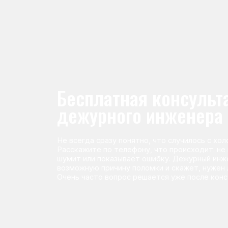
Не всегда сразу понятно, что случилось с холодильник
Расскажите по телефону, что происходит: не морози
шумит или показывает ошибку. Дежурный инженер п
возможную причину поломки и скажет, нужен ли выез
Очень часто вопрос решается уже после консультаци
Команда мастеров сервисног
Морозилка.com
Специалисты работают по всей Москве и Подмосковью, поэт
в течение 2-х часов. Все специалисты — штатные сотрудники 