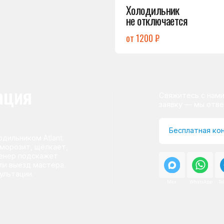
ом Atlant.
т, щёлкает,
одскажет
д мастера.
и.
Max
WhatsApp
Telegram
о центра
ому мастер приезжает на адрес
сервисного центра.