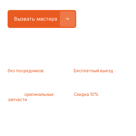
Работаем
без посредников
—
Бесплатный выезд
только штатные
и диагностика
мастера
при ремонте
Только
оригинальные
Скидка 10%
запчасти
и качественные
для пенсионеров и людей
аналоги
с инвалидностью
Самые частые неисправности
холодильников Whirlpool
(Вирпул), с которыми к нам
обращаются