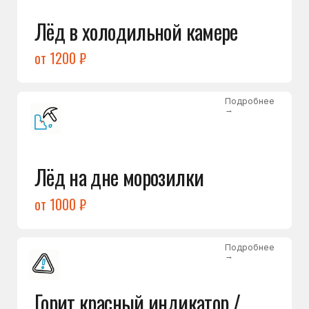
Подробнее
→
Холодильник щёлкает
и не запускается
от 1600 ₽
Открыть →
Полный список
неисправностей
Бесплатная консультация