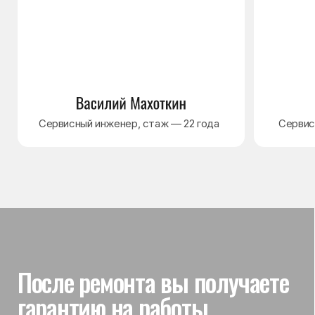
Гарантия на выполненные
работы
На выполненный ремонт холодильника
действует гарантия до 3 лет. Если в течение
гарантийного срока возникнет проблема,
связанная с ремонтом, мастер приедет
и проверит работу
Вы часто спрашиваете —