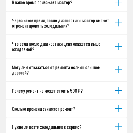
В какое время приезжает мастер?
Согласие на обработку персональных данных
Разработка сайта
Через какое время, после диагностики, мастер сможет
отремонтировать холодильник?
Что если после диагностики цена окажется выше
ожидаемой?
Могу ли я отказаться от ремонта если он слишком
дорогой?
Почему ремонт не может стоить 500 ₽?
Сколько времени занимает ремонт?
Нужно ли везти холодильник в сервис?