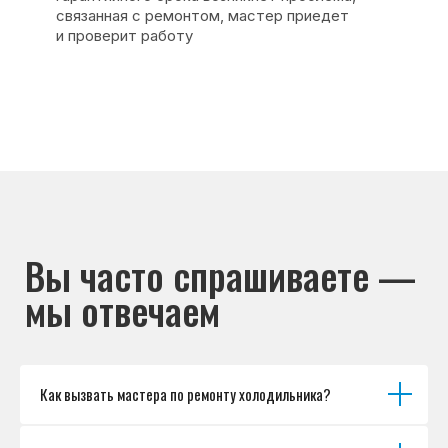
Основные дефекты
Каталог брендов
Цены
Для юр.лиц
Отзывы
О нас
Контакты
Варианты оплаты
© Сервисный центр «Морозилка.com».
Ремонт холодильников на дому в Москве
и Московской области
Наверх↑
Как вызвать мастера по ремонту холодильника?
Политика обработки персональных данных