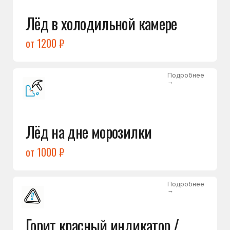
Подробнее
→
Холодильник щёлкает
и не запускается
от 1600 ₽
Открыть →
Полный список
неисправностей
Бесплатная консультация