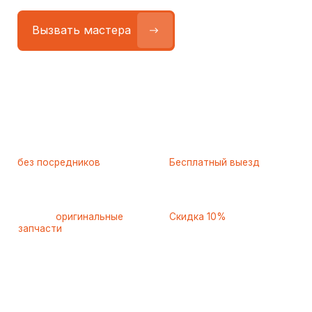
Работаем
без посредников
—
Бесплатный выезд
только штатные
и диагностика
мастера
при ремонте
Только
оригинальные
Скидка 10%
запчасти
и качественные
для пенсионеров и людей
аналоги
с инвалидностью
Самые частые неисправности
холодильников Indesit
(Индезит), с которыми к нам
обращаются