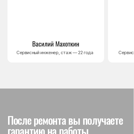
Гарантия на выполненные
работы
На выполненный ремонт холодильника
действует гарантия до 3 лет. Если в течение
гарантийного срока возникнет проблема,
связанная с ремонтом, мастер приедет
и проверит работу
Вы часто спрашиваете —