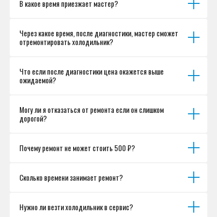
В какое время приезжает мастер?
Согласие на обработку персональных данных
Разработка сайта
Через какое время, после диагностики, мастер сможет
отремонтировать холодильник?
Что если после диагностики цена окажется выше
ожидаемой?
Могу ли я отказаться от ремонта если он слишком
дорогой?
Почему ремонт не может стоить 500 ₽?
Сколько времени занимает ремонт?
Нужно ли везти холодильник в сервис?