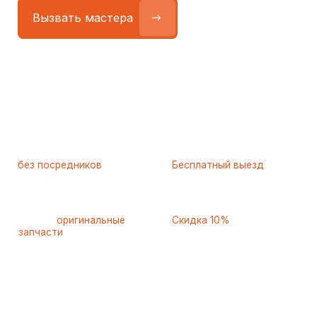
Работаем
без посредников
—
Бесплатный выезд
только штатные
и диагностика
мастера
при ремонте
Только
оригинальные
Скидка 10%
запчасти
и качественные
для пенсионеров и людей
аналоги
с инвалидностью
Самые частые неисправности
холодильников Sharp (Шарп),
с которыми к нам
обращаются