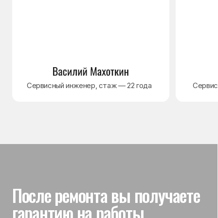
Гарантия на выполненные
работы
На выполненный ремонт холодильника
действует гарантия до 3 лет. Если в течение
гарантийного срока возникнет проблема,
связанная с ремонтом, мастер приедет
и проверит работу
Вы часто спрашиваете —