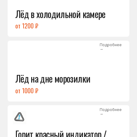
Подробнее
→
Холодильник щёлкает
и не запускается
от 1600 ₽
Открыть →
Полный список
неисправностей
Бесплатная консультация