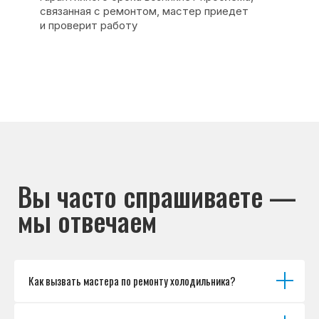
Основные дефекты
Каталог брендов
Цены
Для юр.лиц
Отзывы
О нас
Контакты
Варианты оплаты
© Сервисный центр «Морозилка.com».
Ремонт холодильников на дому в Москве
и Московской области
Наверх↑
Как вызвать мастера по ремонту холодильника?
Политика обработки персональных данных