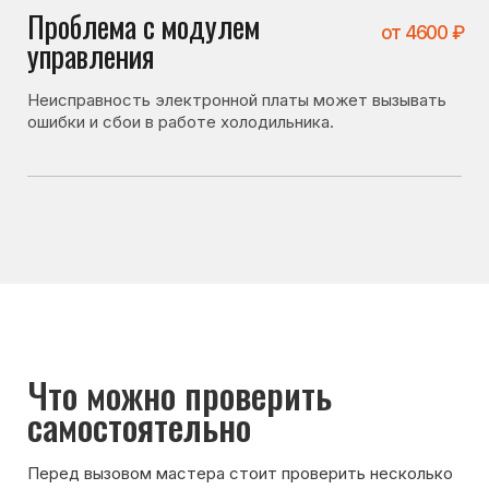
Что можно проверить
самостоятельно
Перед вызовом мастера стоит проверить несколько
вещей. Иногда холодильник не включается
по причинам, не связанным с поломкой:
• не было ли перебоев электроэнергии;
• не перегружен ли холодильник продуктами;
• правильно ли выставлена температура;
• помогла ли перезагрузка (отключение от сети
на 10–15 минут).
Если после проверки холодильник всё равно
не включается — лучше вызвать мастера для
диагностики.