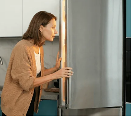
Вызов мастера
Чтобы узнать ориентировочную стоимость ремонта
холодильника, позвоните нам или оставьте заявку
на сайте. Дежурный инженер уточнит марку
холодильника, симптомы неисправности
и сориентирует по возможной причине поломки
Обсудить с масетром
8 495 409-45-21
Без выходных с 8.00 — 22.00
Max
WhatsApp
Telegram