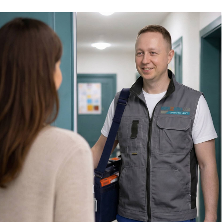
Специалисты работают по всей Москве
и Подмосковью, поэтому мастер приезжает на адрес
в течение 2-х часов. Все специалисты — штатные
сотрудники сервисного центра.
8 495 409-45-21
Без выходных с 8.00 — 22.00
Сервисный инженер, стаж — 22 года
Сервисный инженер, с