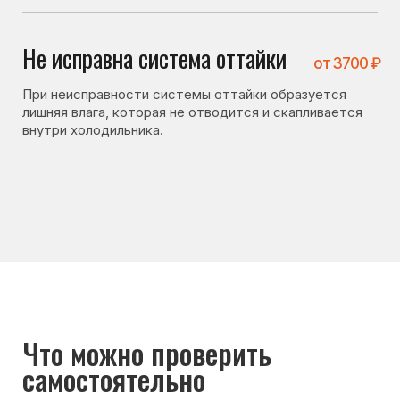
Что можно проверить
самостоятельно
Перед вызовом мастера стоит проверить несколько
вещей. Иногда холодильник не включается
по причинам, не связанным с поломкой:
• не засорено ли дренажное отверстие;
• плотно ли закрывается дверь холодильника;
• не повреждён ли уплотнитель;
• не ставятся ли горячие продукты в холодильник.